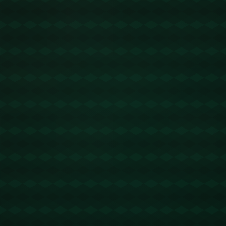
战，力争将奖杯揽入怀中。*整个赛季的赛程安排将从2022年8月开
始，持续到2023年5月*，涵盖多轮主客场对抗，为球迷带来持续不断
的视觉冲击。
**焦点赛事**
让我们把目光聚焦在几场备受期待的焦点赛事上。尤文图斯与AC米
兰的对决无疑是每个赛季的焦点大战。这两支拥有辉煌历史的球队，
每次交锋都能碰撞出新的火花。在**2022年10月1日的对决**中，AC