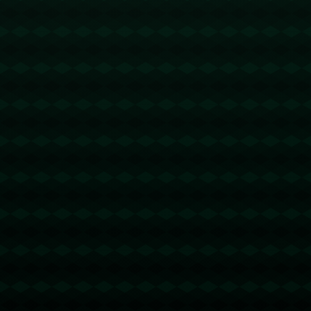
**球队动态与展望**
除了战术和球员表现，**球队的动态也是关注焦点**。例如，国际米
兰在赛季中期引进了一名新前锋，这一改变使他们的进攻方式更加多
样化。同时，AC米兰开始重视年轻球员的培养，**希望通过青训体
系培养未来的球星**。整个联赛环境充满变数，各队都在不断调整，
以期在竞争激烈的意甲联赛中保持优势。