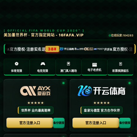
新闻中心
公司新闻