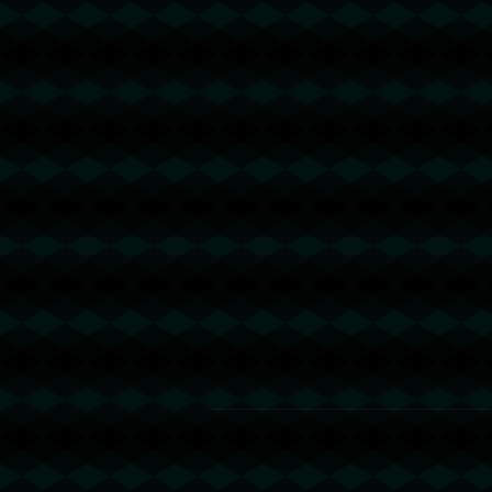
与尤文图斯谈判中
**结语**
尤文图斯与波尔图
宝贵的经验。加莱
上一篇
丨
國米為