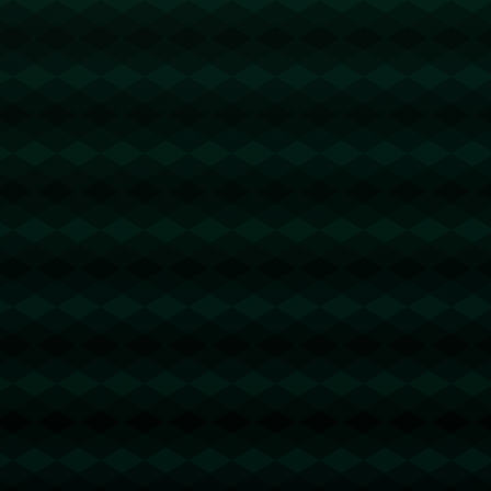
轻易放走这位潜力无穷的球员，因为加莱诺的存在显著提高了球队在国内
现出极为强硬的立场。他们要求的转会费也反映出对加莱诺未来发展的高