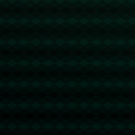
波尔图方面则不愿
面对转会谈判，展