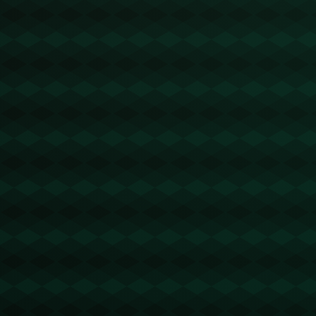
**尤文图斯与波尔
在现代足球的世界
开了一场激烈的价
**加莱诺，未来新
加莱诺，这位年仅
多豪门的猎物。尤
**尤文图斯的策略
对于尤文图斯而言
在未来数年内提升
**波尔图的立场**