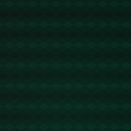
尤文圖斯與波爾圖就加萊諾轉