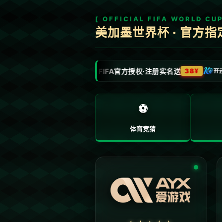
完美体育官方网站