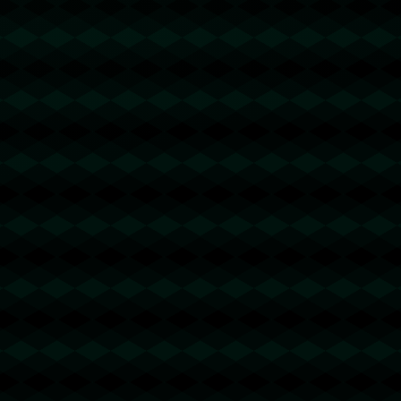
影响最终结果的关键。尤文图斯需要考虑到俱乐部财政公平原
，无论是**即期**的转会费还是**潜在的二次转会分成
从皇马转会尤文时，尽管花费不菲，但也通过比赛收入、市场
。
说明其在转会市场上的犀利眼光与获利能力。这也是波尔图在