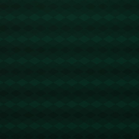
发布时间：2026-02-09
图就加莱诺转会展开价格博弈**
里，转会市场无疑是俱乐部间智慧与策略的竞技场。近期，意大利豪门尤
格博弈。这场博弈不仅考验了两家俱乐部的谈判能力，也让全球足球爱好
星的崛起**
23岁的巴西攻击型中场，以其*出色的盘带技巧*和*精准的射术*在波尔
文图斯希望通过他的加盟来增强球队的攻击线，尤其是在欧战赛场上获得
与目标**
，在转会市场上获取像加莱诺这样的年轻天才，是其长远战略的一部分。尤
球队水准的球员。加莱诺的加入，不仅有望带来即战力，还能为球队带来