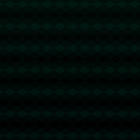
对快船的战术体系给予高度评价。快船主教练泰伦·卢精通调整策略，根
伦纳德的领导力和快船的整体表现，专家们普遍认为，快船已经具有争夺
：伦纳德引领"战胜西部强敌"的标志之战**
高度认可的，莫过于那场对阵丹佛掘金的比赛。掘金，作为去年西部冠军
治力。他不仅贡献了35分、9篮板、6助攻的全面数据，还在第四节连续
，不仅让快船证明了自己具备争冠实力，还彰显了伦纳德的“超级明星”风