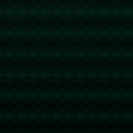
这些队友能够为他拉开空间，提供更多得分机会。**深度阵容是快船名列
撑快船成为冠军热门**
现出强大的统治力，其数据表现也让他们备受关注。在赛季初，根据NB
背后离不开伦纳德的高效进攻以及全队的协作配合。