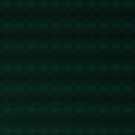
西部冠军热门.