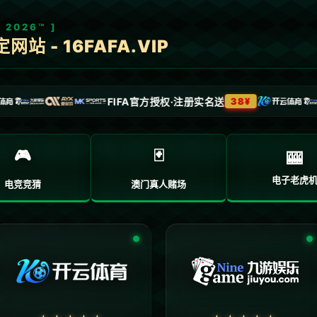
首页
关于我们
产品