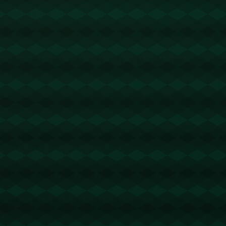
配助力伦纳德爆发**
最具威胁的武器，但快船并不仅靠一人单打独斗。新赛季快船的阵容深度
·威斯布鲁克**，同时保留了潜力射手**诺曼·鲍威尔**和防守达人**保