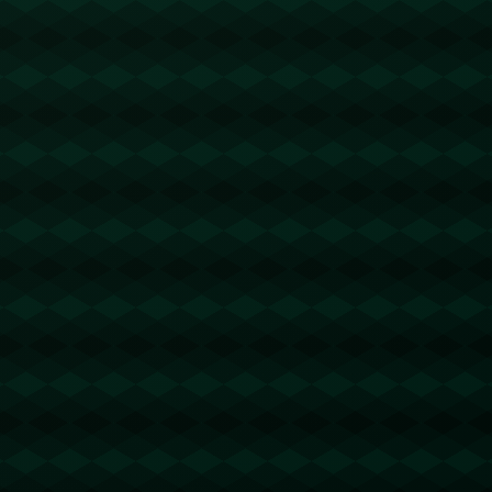
卓越的单打能力，同时能够有效分担防守压力，形成强大的攻防
带来“板凳奇兵”的助力。