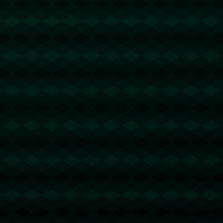
西部冠军热门的重要原因**。
A官方统计，快船的场均得分排名西部前三，同时防守效率高于