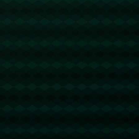
件之前，她在不同场合中展示的精致穿搭，均成为许多粉丝竞
。虽然小泳衣可能会让人看起来更加性感，但在某些情况下却容
有不慎而陷入困境。因此，对于普通女性而言，在追求时尚的