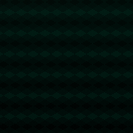
装的特性与场合的适宜性显得尤为重要。**或许我们可以从中汲取经验，
指出，像凯拉这样的明星经历意外事件后，往往能够更深入地理解“适合自
。**
的关注焦点**
一次出席和发声，总能为她的粉丝与品牌合作伙伴带来全新的关注焦点。
实用性结合的反思。在时尚界中，或许正是这种大胆挑战与细致反思，才
选择的包容性**
是，社会对于凯拉·西蒙斯泳装事件的反应也显示了公众对于时尚选择越
自由表达成为可能。由此可见，一个小小的意外事件不仅是一次小事故，