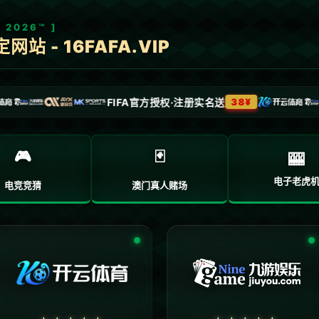
首页
关于我们
产品