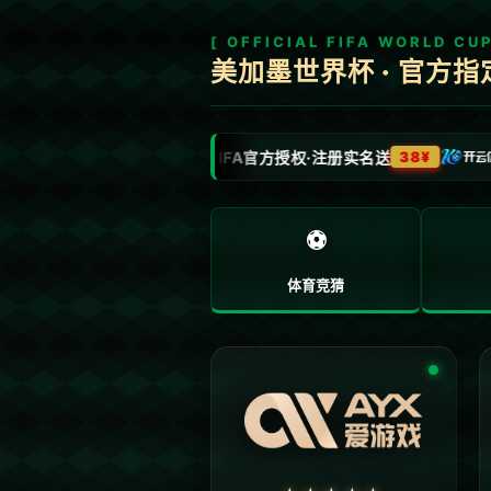
完美体育官方网站