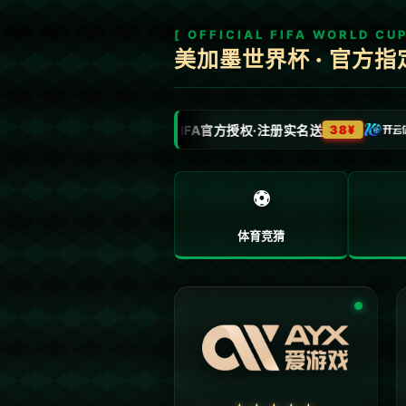
完美体育官方网站