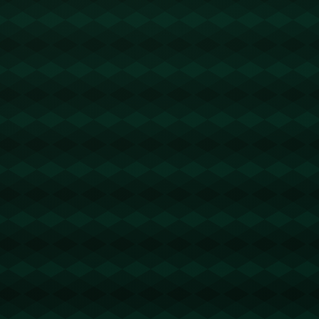
：为何拜仁会错过拥有**如此卓越实力**的球员？这不仅仅是一个合同的
内的多名优秀中场，这使得管理层低估了克罗斯对于球队长远发展的价值