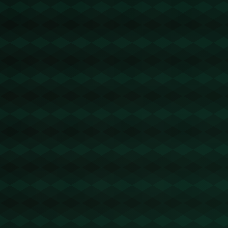
新闻中心
公司新闻
新闻中心
行业资讯