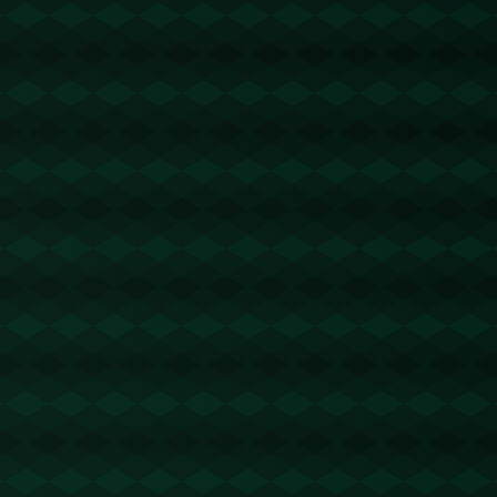
夺取了5座欧冠奖杯！.