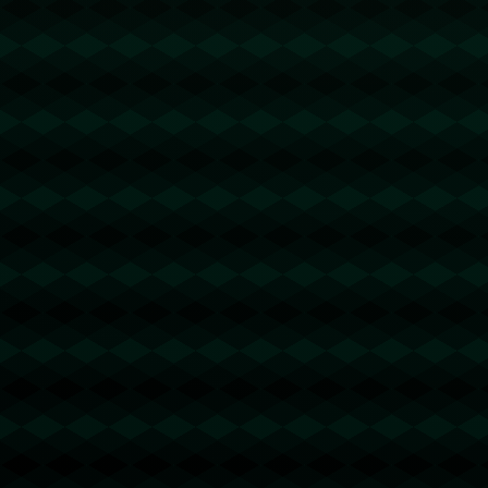
**对拜仁的反思
现，更是球队未来