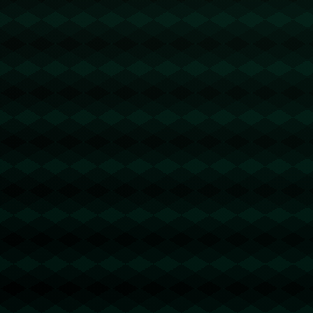
對於戴維斯本人來
不少球員，諸如荷
整能力將成為其職
### **類似案例
綜觀足球史，一些
期承受劇烈比賽壓
體質和傷勢程度制