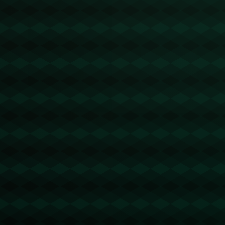
**拜仁官宣戴維
近日，德甲豪門拜
下來的賽季部署蒙
響以及球隊應對策
### **戴維斯傷
阿方索·戴維斯作
韌帶撕裂**，儘
關節。
這種治療雖然減少
之間，甚至更長。
### **傷病對拜
#### 球隊的戰術
戴維斯的受傷無疑
鍵角色。如今他的
斯坦尼希奇等新星
#### 戴維斯的職