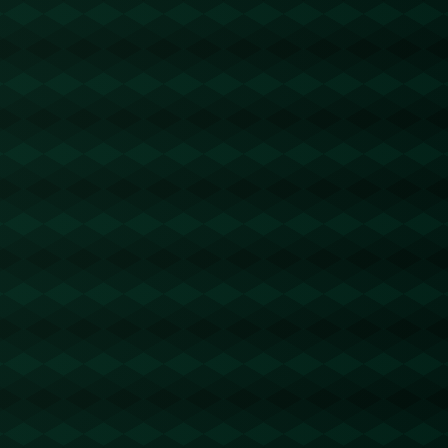
俱樂部保守治療.