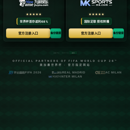
行业资讯
新闻中心
新车没上牌就被刮了！英媒：约罗
伤情严重，曼联或需做好最坏准
备.
发布时间：2026-02-09
**新车未上牌就遭刮伤：约罗重伤对曼联的影响分析**
对于足球俱乐部而言，新赛季的开始就像一辆崭新的汽车刚刚驶入赛
道。然而，当新车还未上牌就遭遇刮伤，无疑是一个重大打击。近
期，英媒报道称，**曼联球员约罗的伤情严重**，这可能迫使俱乐部
在赛季初期做好最坏的准备。这一意外对于球队的阵容安排乃至赛季
目标都带来了挑战。
**约罗的伤情如何影响曼联的整体战略？**