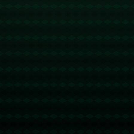
调整，利用新人登贝莱和老将的深度组合，依然在西甲中表现出色。
这一案例或许可以为曼联提供借鉴：妥善利用队内潜力股，进行年轻
球员的大胆尝试。
**替代方案与年轻球员的培养**
约罗的缺阵必然会给予替补球员更多的机会，这对年轻球员而言既是
压力，也是千载难逢的成长契机。而曼联以其丰富的青训体系闻名，
我们可以期待新星们在本赛季崭露头角。*例如，青训小将哈达森可
能会在关键战中出场，提供全新的战术选择。*
**对于球迷而言的影响与期待**
约罗的重伤无疑让众多曼联球迷感到惋惜。然而，这也是一个让球迷
重新审视球队深度和灵活性的机会。正如英超历史中曾多次出现的情
况，球队在逆境中涅槃重生的案例并不罕见。*或许这次的考验能让
曼联的整体实力更加齐整和有韧性。*
**总结**
足球比赛的不可预见性使得每一个赛季都充满挑战与机遇。约罗的伤
情虽然是曼联的一次重大考验，但同时也为球队注入了新的动力。在
球队上下的应对和调整中，曼联不失为迎来新一代球员崛起的好时
机。同时，球迷们能否在这段艰难时期继续给予球队支持，也将在很
大程度上影响曼联的未来发展路径。