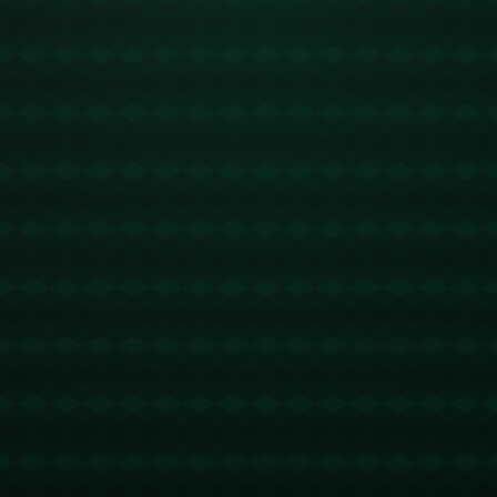
约罗作为曼联的重要球员，他的技术特点和比赛经验在球队中担当着
不可替代的角色。**约罗的受伤**，不仅是个人的损失，更是对球队
战斗力的一次重挫。球队或许需要重新评估其战术板块，以适应新局
面。
**曼联的应对策略与案例借鉴**
面对这样突如其来的伤病打击，曼联需要快速调整阵容与战术。**历
史告诉我们，各大豪门在球员意外受伤时，快速调整及利用替补力量
是常见的成功策略**。例如，2017年巴塞罗那在内马尔转会后的迅速