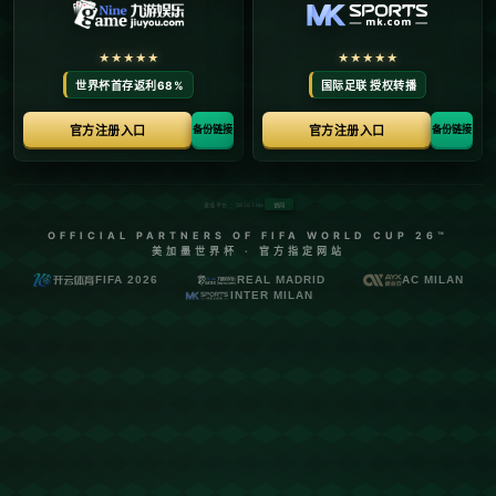
行业资讯
新闻中心
內馬爾抵達沙特！利雅得新月球迷
機場歡迎巴西球星！.
发布时间：2026-02-09
**內馬爾抵達沙特！利雅得新月球迷機場歡迎巴西球星！**