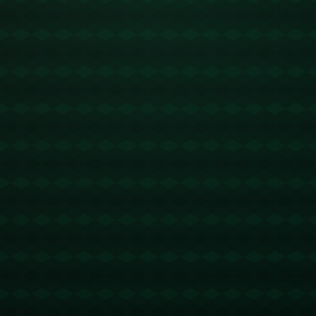
手。截至目前，薩拉赫已為利物浦打入超過180個進球，並且多次幫
助球隊贏得關鍵比賽，包括斬獲英超及歐冠冠軍。
本賽季，薩拉赫依舊保持火熱狀態，場場皆是對手後防線的噩夢。他
不僅是利物浦的進攻核心，還帶動了球隊整體的進攻節奏。然而，**
新冠確診的消息讓利物浦不得不面對一段時間的"無薩拉赫"困局**。
薩拉赫的缺席將直接影響球隊的進攻效率，尤其是在接下來的冠軍爭
奪戰中，將失去一位具有決定性作用的球員。