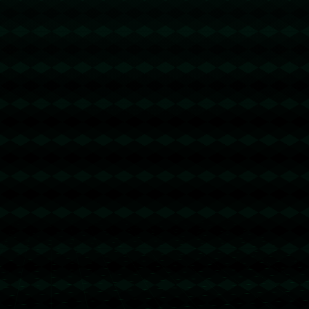
過渡階段。
對於利物浦來說，克洛普無疑需要依賴全隊的協作與其它進攻球員的
補位來填補薩拉赫的空缺。同時，俱樂部也將全面提升防疫措施，避
免更多核心球員感染帶來進一步危機。
---
### **疫情防控下足球界的挑戰**
此次薩拉赫的確診，再次讓外界看到疫情對職業體育領域帶來的挑戰
與不確定性。即便疫情防控措施日趨完善，球員仍難以完全避免風
險。利物浦不得不迅速調整策略，應對這一突發狀況，也讓我們對疫
情常態化下的體育運行有了更深刻的思考。
無論如何，薩拉赫的康復對於利物浦的後續賽程至關重要。對於球迷
來說，期待看到紅軍能在困境中發揮堅韌精神，暫時走出射手缺席的
危機——畢竟，這支球隊的DNA就是在逆境中創造奇蹟。
上一篇
丨
毕竟给的多，都不愿走！巴黎队内拉莫斯和穆阿尼都不想
在夏窗离开.
下一篇
丨
欧文爆料：杜兰特特询问加盟独行侠，我反问他两问题.