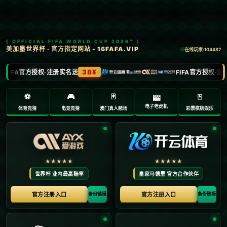
新闻中心
公司新闻