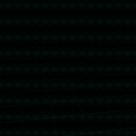
次春季游泳锦标赛都充满了亮点。中国泳坛正在朝着更加稳健和国际
化的方向迈进，未来充满无限可能。
上一篇
丨
官方：亚马尔当选西甲二月最佳U23球员.
下一篇
丨
曼联惊讶拜仁拒绝了自己对德里赫特和马兹拉维的报价！.
返回
Copyright 2024
365WM完美体育官网-官方app入口
All Rights by
完美体育官方网
站
全国咨询热线：
025-7198575