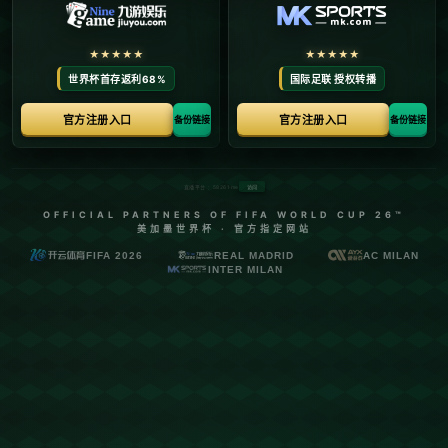
行业资讯
新闻中心
全国春季游泳锦标赛收官 叶诗文
收获一金.
发布时间：2026-02-09
**全国春季游泳锦标赛收官 叶诗文收获一金：展现不凡实力与东方泳
坛新希望**
随着热烈的水花落下，2023年*全国春季游泳锦标赛*在观众的欢呼声
中圆满收官。本次比赛不仅汇聚了国内顶尖游泳选手，也成为新星崭
露头角的竞技舞台。在众多精彩瞬间中，曾获奥运金牌的叶诗文以过
硬的实力再次成为焦点，她收获了一枚含金量十足的金牌，彰显了中
国泳坛的旺盛生命力。
---
### **叶诗文用实力说话，荣归项目巅峰**