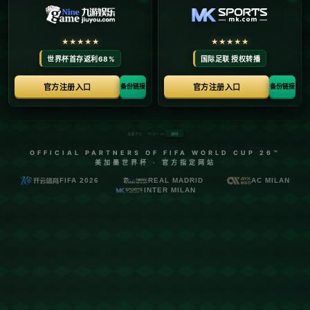
行业资讯
新闻中心
英超前四指数：阿森纳，利物浦和
曼城位居前三，曼联仅有8／1.
发布时间：2026-02-09
**英超前四指数：阿森纳，利物浦和曼城位居前三，曼联仅有8/1**
近年来，英超联赛的竞争格局愈发激烈，老牌豪门与新兴强队竞相争
夺联赛前四席位，直接影响欧冠资格。这不仅是实力的较量，也是足
球市场的缩影。根据最新的英超前四指数，*阿森纳、利物浦和曼城*
稳居前三，而曾经统治联赛的**曼联**却仅以8/1的指数排名，其处境
令人深思。这一结果究竟是综合实力的体现，还是赛季走势的反映？
通过数据分析与案例探讨，我们深挖其背后的原因与趋势。
### **阿森纳：青年力崛起，冲击冠军的全新面貌**
本赛季的阿森纳表现令人瞩目。在主教练阿尔特塔的带领下，阿森纳