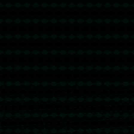
榜上落后于其他传统强队，即使有心竞争前四，也显得力不从心。
### 数据背后的推测
从上述分析可以看出，菠菜公司的指数不仅反映了当前球队的实力，
还融合了赛季走势、球员表现以及主教练因素。很显然，在三支强队
阿森纳、利物浦和曼城领跑的同时，曼联的挑战不仅是场上足球，更
是管理战略与转会市场方向上的调整。
**综合来看，英超前四竞争不再是单纯的豪门垄断，近几年逐渐的格
局变化让比赛更加激烈，也更加难以预测，这才是英超的魅力所在。
**
上一篇
丨
欧洲杯今日赛事：斯洛伐克vs乌克兰分析 斯洛伐克有望豪
取两连胜.
下一篇
丨
全国“两重”建设扫描：统筹推进“硬投资”和“软建设”.
返回