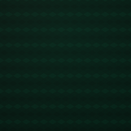
以稳定的防守和快速反击为基础，成功塑造了一支充满活力的球队。
年轻新星布卡约·萨卡、马丁内利与厄德高的表现更是提升了整体球
队的攻击力。阿森纳的成功不仅体现在数据层面，其实际表现也让博
彩公司频频调整他们的前四指数。
案例分析：在与曼城的一场焦点大战中，阿森纳完成绝杀，积分榜上
稳居前列。这场胜利彰显了球队近年来在转会市场谨慎运营的价值，
尤其是引进津琴科与热苏斯这样的成熟球员，同时为年轻阵容提供支
持。从8/1到当前稳定前三的位置，这不仅是球队实力的体现，也是管
理层眼光的例证。
### **利物浦：从低谷反弹，稳定前四的姿态**