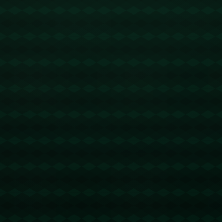
**欧文的职业成就**
凯里·欧文在NBA的舞台上已证明了自己无可争议的实力。多次获得
全明星资格，他的贡献并不仅仅在于数据，还在于比赛中的关键时刻
总能挺身而出。作为2016年骑士队夺冠的重要功臣，欧文在总决赛第
七场的关键三分帮助球队战胜了勇士，这一经典时刻至今仍让球迷津
津乐道。
**全明星顶替规则的合理性**