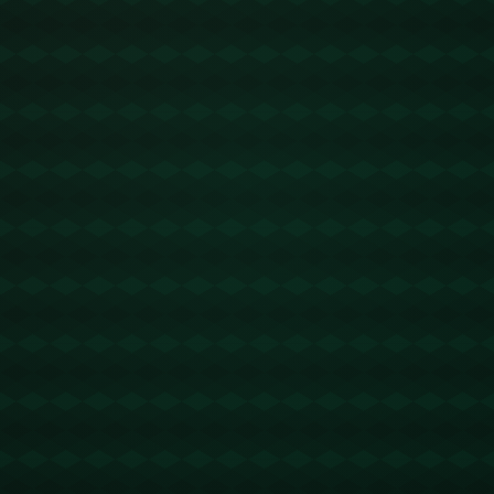
本届全明星的入选名单可以说是众望所归，但也充满了不小的变数。
安东尼·戴维斯因伤退出，凯里·欧文因此顶替入选，这一消息迅速引
起了广泛讨论。作为一名经验丰富且仍保持高水平竞技状态的球员，
**凯里·欧文再次入选全明星显得顺理成章**。欧文以其敏捷的运球
和精准的得分能力，一直以来就是后卫线上的佼佼者。