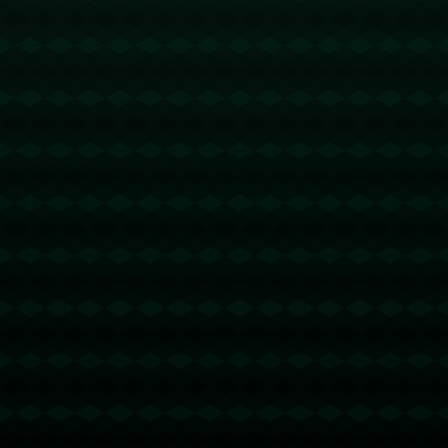
NBA全明星替补顶替规则始终存在，是为了应对受伤或其他原因导致
的缺席情况。这种机制不仅保证了全明星赛的观赏性，也为像欧文这
样的球员提供了一次展示自我的机会。此时，球队内部的战术布局也
将因此产生变化。而这对所有参与者来说，既是挑战，也是机遇。
**分析及案例**
不妨回顾过去的类似案例。2020年，全明星赛期间，凯文·杜兰特受
伤，德文·布克顺利顶替入选。同样，那次替补决策也得到了普遍认
可。不仅因为布克的替补能力值得信赖，还因为这样的调动总能为赛
事带来新的活力。
**欧文的影响与期待**
**凯里·欧文的再次入选绝不仅仅是数字上的"第九次"**。这既是对他
赛季表现的表彰，也是给年轻球员树立的榜样：不断进取，方能在竞
争激烈的联盟中立足。正因如此，他的入选将会继续激励无数想要在
篮球领域有所建树的年轻人。
通过上述分析可以看出，全明星的入选不仅是对球员表现的肯定，更
体现出联盟对于顶替机制的深思熟虑。在本次事件中，欧文的出现为