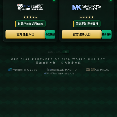
行业资讯
新闻中心
2022HHI世界街舞锦标赛中国赛总
决赛：诞生7项冠军.
发布时间：2026-02-09
**2022HHI世界街舞锦标赛中国赛总决赛：诞生7项冠军**
2022年，HHI世界街舞锦标赛中国赛总决赛在众人的翘首期盼中圆满
落幕。作为全球街舞界的顶级盛事之一，HHI锦标赛吸引了来自全国
各地的街舞达人在这个国际舞台上一展风采。最终，经过激烈角逐，
多个项目共诞生了七位冠军，为街舞爱好者们奉献了一场视觉与听觉
的盛宴。
本次总决赛的主题无疑是**“创新与挑战”**。与往年相比，今年的比
赛更加注重选手们的原创能力以及对舞蹈文化的深层理解。在每一个
参赛环节，选手们不仅要展现出扎实的基本功，还需通过舞蹈动作的