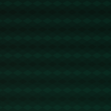
英超第11輪利茲聯0-1阿森納 