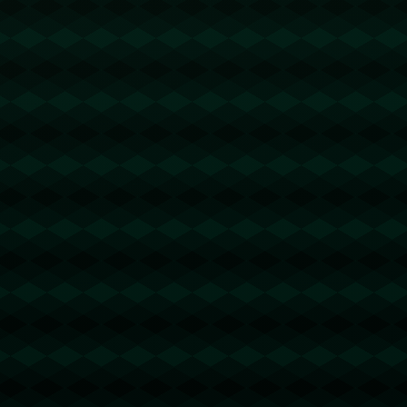
强抵抗与不足