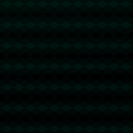
多次给**阿森纳施加了巨大的防守压力**。在比赛中，利兹
终未能寻找到突破点，这也暴露了他们在强强对话中缺乏关键
他们能够在接下来的比赛中磨炼技术细节，相信会在积分榜上
成效。阿森纳的**年轻阵容**在教练的调教下日渐成熟，尤
背后，是球队通过不断优化战术布置和调整球员位置而取得的
持稳定输出。
动。这种势如破竹的表现无疑让所有阿森纳支持者对未来充满
*相结合的结果。面对未来的比赛，他们需要继续保持目前的出色