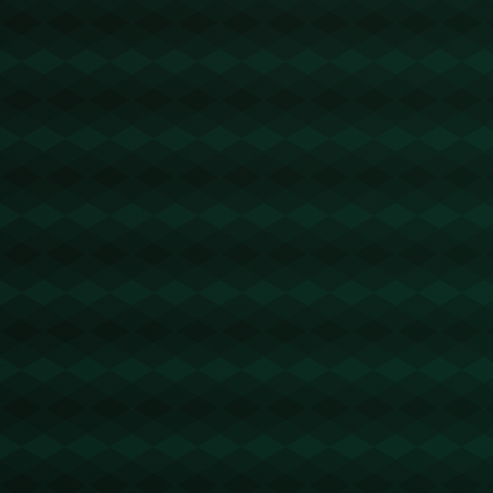
**英超第11轮：
在新赛季的英超联
巩固了阿森纳作为
### 攻防兼备，