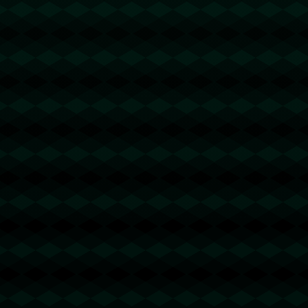
负，但他们在比赛中的表现同样值得称赞。依托主场优势，他们拼劲十足，
路突破显示出不俗的实力。然而，面对阿森纳层层叠加的防守，利兹联始
赛中的状态起伏不定，这也对他们的持久作战能力提出了更高要求。如果
阿森纳的持续进步
对阿森纳的前景持观望态度，但逐步积累的胜利证明了球队稳中求进的战略
的出色发挥让人印象深刻。
的对决中，阿森纳同样展现了他们的强大实力与顽强意志。这一串连胜的
弱小却又勇敢顽强的对手时，阿森纳同样能够通过**适时的战术调整**保
的胜利，阿森纳不但在积分榜上建立了领先优势，也在心理层面占据了主
了其他竞争者巨大的压力。
在本赛季展现出的优异表现，是通过**稳固的防守**和**高效的进攻*
结束时能够收获更多的辉煌战绩。