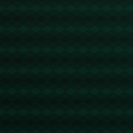
这场比赛之所以能
核心灵活暂停，使
在进攻端，阿森纳
现出的个人能力，