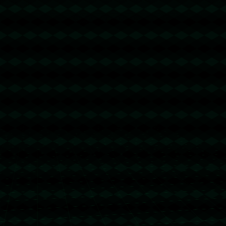
上一篇
丨
[乒乓球]亚洲杯1／4决赛：孙颖莎VS张本美和.
下一篇
丨
德国外长因特朗普对泽连斯基和乌克兰的言论，考虑与美
国断绝关系.
返回