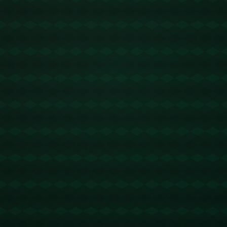
贺希宁的表现无疑是整场比赛的亮点。他用自己的出色表现向观众和
对手证明了自己的实力。在比赛中，**他的全面能力得到了充分展现
**，无论是进攻还是防守，他都用实际行动为球队争取到了更多的机
会。他在场上有如定海神针，无论是关键投篮还是篮板争夺，总能把
握住时机，为球队的胜利打下坚实基础。
与此同时，周鹏的表现同样不容忽视。虽然他的得分不如贺希宁那么
抢眼，但**周鹏在比赛中的稳定性为深圳队提供了重要的支持**。在
这场艰难的对决中，他通过经验丰富的组织和稳定的心理素质帮助球
队保持节奏，贡献了多次关键得分和无私的助攻，充分展现了老将的
风采。