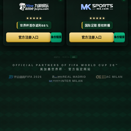
行业资讯
新闻中心
賀希寧斬獲17分11籃板7助攻 周鵬
添12分 深圳大勝24分意外終結廣
廈七連勝.
发布时间：2026-02-09
在近期的CBA比赛中，深圳队迎来了一个辉煌的胜利，他们以惊人的
表现终结了广厦队的七连胜。**贺希宁**的优异表现无疑是这场胜利
的关键所在，他斩获17分、11个篮板和7次助攻，成为球队获胜的重
要功臣。同时，**周鹏**也为球队贡献了12分。在团队默契的配合
下，深圳队以24分的优势大胜对手。这场比赛不仅展示了个人的卓越
能力，也反映了深圳队强大的整体实力和策略执行能力。
**主题：团队协作与个人表现的完美结合**