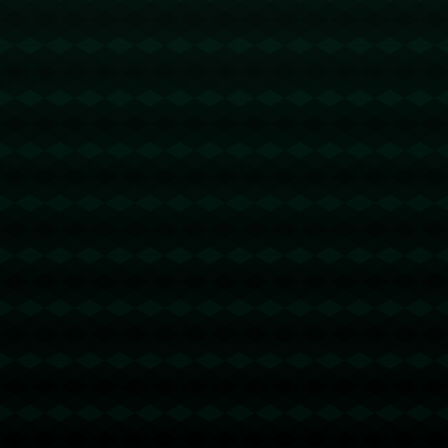
比赛的胜负。”
**金球奖的荣誉**，无论如何都意味深长。在这个全球瞩目的荣耀背
后，我们看到的不仅仅是C罗个人的成就，更是对足球运动无限可能
性的崇高敬意。这样的胜利，或许正是C罗像年轻时一样的执着与坚
韧所凝聚而成。尽管争议声难以消除，但他无疑用行动证明了：年华
可以不在，足球的热爱永存。