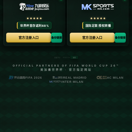
行业资讯
新闻中心
隔C岁胜出，里里再提金球奖争
议，C罗胜出.
发布时间：2026-02-09
**跨越岁月的角逐：C罗再次摘取金球奖，争议不断**
在体坛这个光芒四射却也不乏争议的舞台上，金球奖无疑是足球界的
一大至高荣誉。它不仅象征着个人实力的巅峰，更成为无数球迷心目
中的期待与激励。**在这场不息的角逐中，C罗再次力压群英，摘取
了他职业生涯中的第六座金球奖。然而，这一结果再一次引起了广泛
的讨论和争议。**
在一个注重实力与表现的舞台上，C罗的胜出也许并不令人意外，他
的职业生涯一直以卓越的得分能力和坚韧不拔的赛场表现著称。从葡
萄牙到曼彻斯特，在皇马与尤文的岁月中，他几乎已经成为足球史上