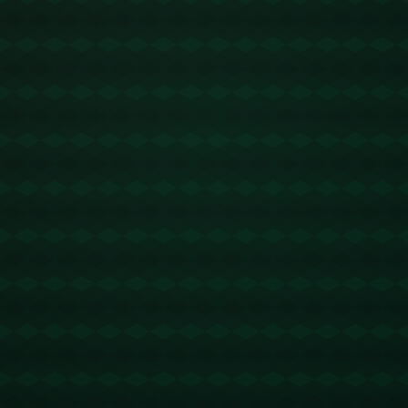
的一个**传奇符号**。**然而，时间与岁月并不饶人**，在C罗年满
36岁的光景中，这座金球奖似乎在他的成就清单上显得尤为耀眼，同
时也带来了更多的关注与质疑。
有些批评者指出，尽管C罗的表现依旧出色，但从整体表现和数据统
计来看，还有其他优秀球员如梅西、莱万多夫斯基等也处于职业生涯
的巅峰状态，积极影响着球队的表现。在这样一个竞争异常激烈的年
份里，C罗的获奖是否真的实至名归？一些社交媒体的热议和大V的
观点都在试图为这个结果寻找答案。
**金球奖评选的公平性**与它所面临的挑战再次成为舆论焦点。近年
来，金球奖的评选标准似乎越来越受到公众的质疑。标准是否偏向于
个人荣誉而非团队成就？在全球范围内代表选票的意见是否真正做到
客观公正？这些都成为了引发争议的根源。德国体育评论员卡尔·施
密特也表示：“金球奖评选应加强透明度，做到真正的实至名归。”