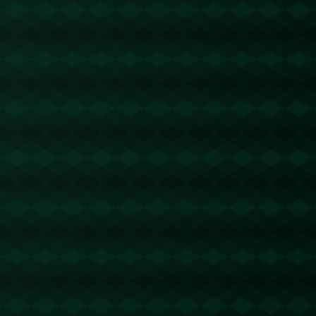
他是中国男篮内线未来.