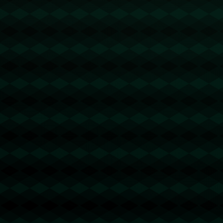
总之，杨瀚森一路
过他的努力，我们