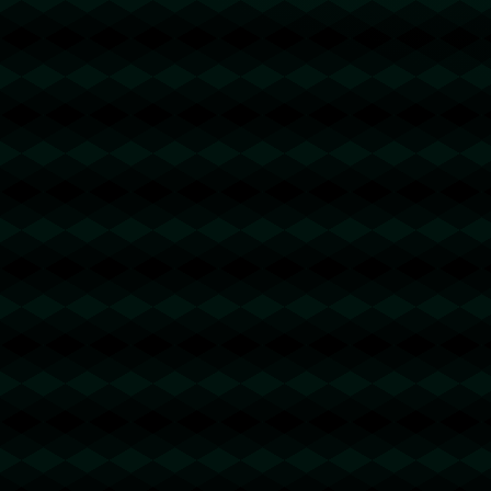
上一篇
丨
全运会