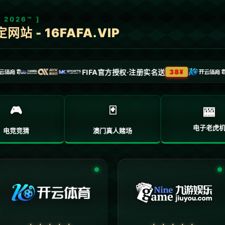
首页
关于我们
产品