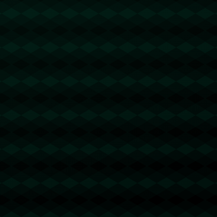
必将在更多的国际赛事中继续绽放光彩，为国家争光添彩。通