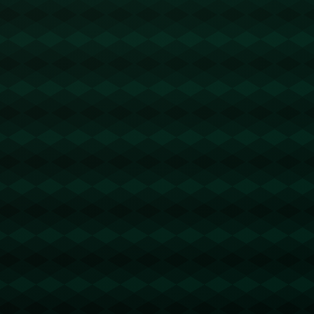
发布时间：2026-02-09
”！杨瀚森8记关键球，他是中国男篮内线未来**
每一个位置都有其独特的重要性。而其中，内线球员被认为是球队胜利的
中国男篮赢得了胜利**，引发了业内的广泛关注。他的表现不仅帮助球队
崛起
0岁，却已然成为球场上的一颗耀眼新星。他所经历的比赛无一不是对其技
森凭借其独特的篮下技巧与精准的中距离投射，贡献8记关键球。**正是
智慧
球员被视作攻防两端的核心，不仅需要在防守中保证篮板球的掌控，还要
技术涵盖出色的护框能力和灵活的脚步，让人游刃于对手内线之中。这样的表
杨瀚森的比赛影响
，杨瀚森在国际赛场上的表现也充分验证了他的潜力。在今年年初的一场
快攻成功封盖对手，10个篮板球更是令对方前锋无力。**这一场比赛后，
潜力股。
展望
停留在个人技艺的提升上，他更关注于团队的协作与沟通**。这样全面发
内线球员进行交流，不断学习新的技战术，不断提升自己。