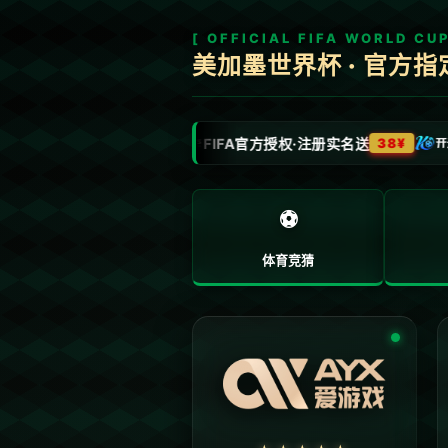
完美体育官方网站