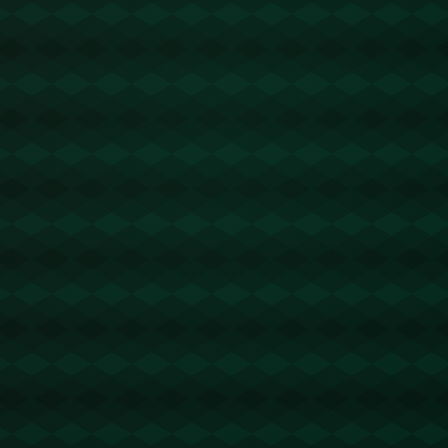
三扛球队“过关”！杨瀚森8记关键球，