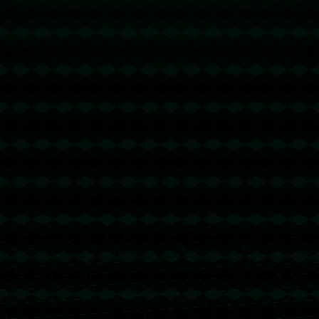
上一篇
丨
[乒乓球]国际乒联-亚乒联盟亚洲杯抽签仪式在深圳进行.
下一篇
丨
英格兰注重净胜球，波黑老队长伤情令人遗憾.
返回