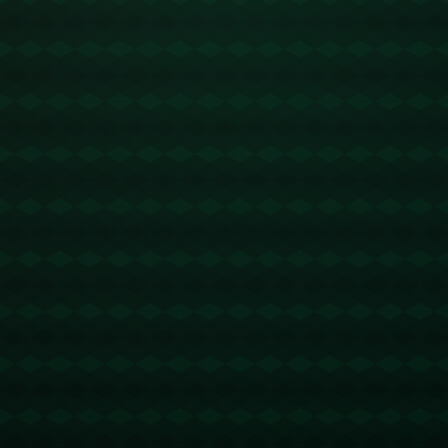
### **DV9：制胜球带来信心的飞跃**
在近期一场焦点战中，弗拉霍维奇凭借一记关键的制胜进球，为球队
带来了宝贵的胜利。这一进球不仅决定了比赛的最终走向，更让DV9
的竞技心态焕然一新。作为一名以技术和侵略性著称的中锋，弗拉霍
维奇本赛季承受着不小压力，不少人曾对他的表现发出质疑。但**蒙
特拉在赛后特别强调：“这粒制胜球不仅帮助球队获胜，更是对弗拉
霍维奇个人信心的巨大提升。”**
不可否认，得分对于前锋的自信心至关重要。从心理学层面来看，每
一次成功的进球背后，都会带给球员更多的正面强化。就像本泽马曾
在低谷时依靠一粒普通的点球找回射门准星，DV9也正在通过关键时
刻的表现重拾锋线霸气。在未来的比赛中，**弗拉霍维奇的信心提升
或将带动整个球队的进攻效率，这一可能性值得关注。**
案例分析上可以提到，类似的一幕曾出现在劳塔罗·马丁内斯身上。
在他2021年的状态低迷期，正是一场对维罗纳比赛中靠制胜球逆转局
势，让他从质疑中走出。DV9的现状与之几乎如出一辙。
### **伊尔迪兹：临门一脚仍有精进空间**
相比于DV9的高光表现，伊尔迪兹则显得稍逊一筹。蒙特拉在赛后坦
言：“伊尔迪兹在处理临门一脚时还存在提升空间，但他的潜力毋庸
置疑。”对一名年仅20岁的年轻球员而言，出现在豪门一线队阵容中
已是一大成就。然而，尽管伊尔迪兹的传球视野和控球能力已经赢得