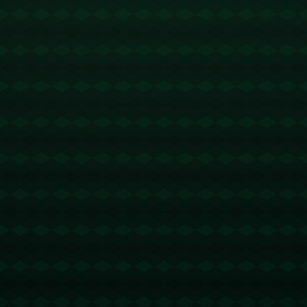
### **森林狼“横扫”何以成真？**
提到森林狼，不得不说他们在系列赛中的表现堪称完美。以防守反击
为战术基石，这支年轻球队打出了超高的竞技水准。卡尔-安东尼·唐
斯内线咄咄逼人的防守、爱德华兹无解的得分手段，以及全队在场上
的拼劲，都成为横扫太阳的重要因素。
反观太阳，杜兰特与布克的“双核驱动”模式受到了极大的限制。森林
狼通过针对性包夹和不断换防，将杜兰特驱逐到高难度投篮区域；与
此同时，布克在需要掌控节奏时常常陷入“单打独斗”的漩涡。数据显
示，在整个系列赛中，杜兰特场均命中率仅为38%，而布克尤其在G3