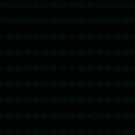
点。尤其在未来，如何搭配杜兰特与布克的核心阵容，并引入更加可
靠的角色球员将成为关键问题。如果还是依赖“天赋碾压”而忽视团队
协作，太阳无疑会在下一次“地狱难度”来临时再次迷失方向。
上一篇
丨
足球》4.8亿评论！足球耻辱震惊中国，奥运成功未能复
制.