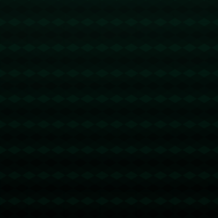
与G4的生死战中命中率均低于45%。**当核心球员无法发挥预期作用
时，球队必然陷入被动局面，这让横扫看起来几乎不可避免**。
### **豪华阵容真的“形同摆设”？**
杜兰特与布克被寄予厚望，但他们显然无法独自抹平太阳队的结构性
问题。球队缺乏稳定的第三得分点，这无疑成为最大的掣肘因素。艾
顿虽然作为首发中锋，但从系列赛表现来看，其参与度和效率都大不
如前，甚至在篮板保护方面屡屡落于下风。
相较之下，森林狼用**团队篮球**给太阳上了一课。角色球员如迈克
·康利来到场上时，通过精准传导让球队轮转更加流畅；而太阳却显
得阵地战推进过于依赖“巨星单打”，在整体节奏上也始终被对手压
制。*这场惨痛的失利，也让外界不禁对杜兰特与布克、甚至整支太
阳队的体系产生了质疑。*
### **启示与悖论**
许多球迷将质疑的焦点集中在杜兰特与布克身上，认为两人身为巨星
却未能在关键战役中力挽狂澜。然而更加深层次的问题在于，*依赖
巨星单打的模式是不可持续的，而且在缺乏深度阵容支持时显得更加
脆弱。*看看如今的森林狼，他们在保持高水准核心战力的同时，用
团队协作、年轻冲劲以及清晰的战术布置占据了绝对上风，而这也正
是太阳队需要思考和学习的地方。
对于太阳队来说，被横扫并非世界末日，但却是一个必须反思的起