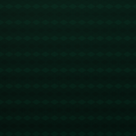
### 技术与心理的双向胜利
在撑杆跳高比赛中，技术是运动员取胜的关键。然而，在面对激烈竞
争和高度挑战时，**心理素质的稳定**同样是不可或缺的因素。杜普
兰蒂斯不仅在身体条件上具备优势，更在心理调适上展现出过人的能
力。在赛场上，他始终保持冷静，通过合理掌控每一次跳跃时机，从
而确保跨越每一个高度。
### 杜普兰蒂斯成功的背后