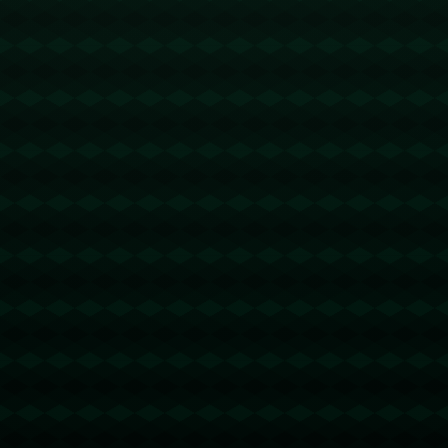
杜普兰蒂斯的成功并非一蹴而就，而是**长期坚持与刻苦训练**的结
果。自幼年起，他就表现出对撑杆跳的浓厚兴趣，并在父亲的指导
下，潜心钻研这一技术。他结合了传统技术和现代科学训练方法，逐
步形成了独具特色的跳跃风格。这种不断创新的精神，也成为他在国
际赛场上屡屡创佳绩的秘诀。
### 未来的无限可能
杜普兰蒂斯在本次比赛中的出色表现，不仅再次为他赢得了荣誉，同
时也让人们对他的**未来充满期待**。他多次表示，自己的目标是在
接下来的比赛中，挑战新的极限，并希望在未来的田径赛事上实现更
加卓越的突破。