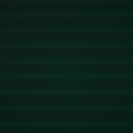
### 杜普兰蒂斯：撑杆跳界的传奇
杜普兰蒂斯被誉为撑杆跳界的“传奇”，这一称号并非虚名。自他出道
以来，他不断刷新个人最佳成绩，并在多个国际大赛中斩获桂冠。此
次在南京室内世锦赛上的夺冠，再次印证了他的**顶级竞技水平**。
杜普兰蒂斯不仅仅是瑞典的骄傲，同时也是全球田径运动的一颗璀璨
明星。