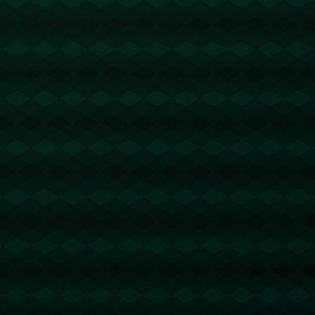
了更多悬念。按照规则，NBA每个分区常规赛排名第7至第10
强的观赏性，不少比赛都产生了戏剧性的瞬间，成为NBA赛程
较量，力争突破常规赛的劣势，为自己的季后赛之路争取一线生
须连胜两场才能拿到“通行证”，这样的规则让比赛更加刺激。
实力强劲的洛杉矶快船队，成功闯入季后赛。他们的成功告诉我
再次迎来附加赛的精彩时刻。