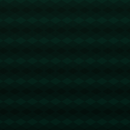
附加赛以来，这一赛制逐渐成为NBA每季的重要环节，为争夺季后赛席位增加
赛，通过几场对决决定谁能锁定最后的季后赛名额。这种“生死战”具有极
附加赛安排在4月16日开打**，届时参赛球队将在短短几天内展开高强度的
7和第8的球队只需赢下一场比赛即可晋级，而排名第9和第10的队伍则必
自附加赛。例如，2022年明尼苏达森林狼队凭借“附加赛奇迹”，战胜了
弱者的绝地反击，更是硬实力和心理素质的双重较量。2024年，我们将