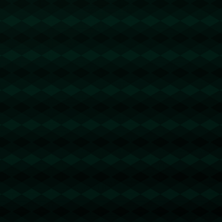
无数篮球迷的热情。根据以往经验，总决赛的参赛球队无一不是历
注的话题。
鹿依靠字母哥的出色发挥力挽狂澜，从0-2落后到连胜4场击败
。同时，球队的状态、核心球员的发挥以及教练的临场调度都是