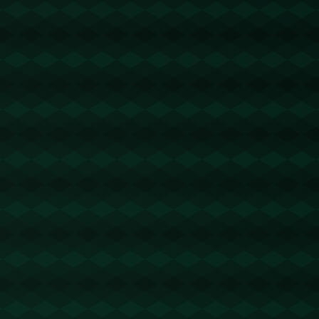
场总决赛6月6日举行.