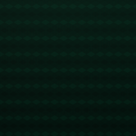
在某场关键比赛中，作为中国队主力门将的颜骏凌因球门前的一次丢
球表达了强烈的不满。他认为对方球员在进攻过程中对自己存在明显
的犯规行为。然而，当他试图向裁判申诉并表达异议时，却遭到了无
视。这一情节瞬间点燃了比赛后的舆论战。
颜骏凌的投诉并非毫无根据。据比赛回放显示，对方球员在进攻中确
实疑似有肢体冲撞，这在规则上可能构成门将保护区内的违规行为。
然而，裁判却在当下选择了放行进球的判定，这不仅让颜骏凌感到低
落，也引发了球迷们对裁判专业性的质疑。