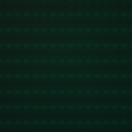
### **争议起源：颜骏凌投诉丢球犯规却遭无视**