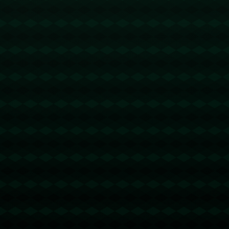
### **记者李璇含蓄评论，为事件增添深意**
针对这一事件，资深足球记者李璇在社交媒体上发表了看似含蓄却深
刻的评论，称“足球不仅是技术的比拼，也是对规则权威的挑战。”尽
管她的言辞并未直接批判裁判或具体玩家，但从她的表达中可以感受
到，她认为此事反映的不仅仅是一次简单的误判问题，而是**中国足
球比赛中的规则执行和监督机制尚不完善的表现。**
李璇进一步指出，中国足球在国际赛事中的发展，不仅需要依赖球员
能力的提升，还必须在规则的执行上更加精细化。如果比赛中裁判的
公正性无法保障，或许会让球员和球队丧失更大的信心。她的观点引
发了球迷深思，“为什么类似的争议在国际赛事中如此频繁？”
### **裁判争议：从颜骏凌事件到全球范例**
颜骏凌投诉丢球事件并非孤例。在国际足球历史上，裁判的争议性判
罚屡见不鲜。回顾2010年世界杯英格兰对德国的比赛，兰帕德的一粒
进球因裁判肉眼观察失误被判无效，而当时并未启用门线技术。这种