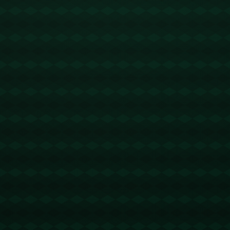
当所有目光聚焦在罚球点时，**冰岛大狙西于尔兹松**沉着冷静地主
罚命中，将比分改写为1-0。这粒点球不仅仅是比分上的胜利，更是
埃弗顿在主场翻转局势的关键。
**关键时刻的心理战：门迪与西于尔兹松**