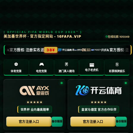
新闻中心
公司新闻