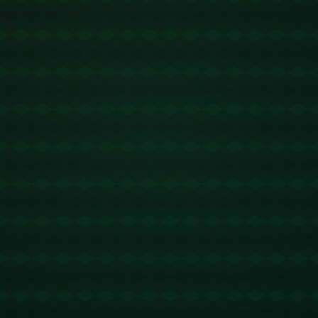
在2000年代後期至2010年代，埃弗頓一度成為英超賽場上公認的技術
流代表之一。那段時期，埃弗頓不僅依靠強大的體能和戰術，還憑藉
球員的個人技術和團隊配合，吸引了一批又一批球迷。米拉拉斯便是
這個時代的代表人物之一。