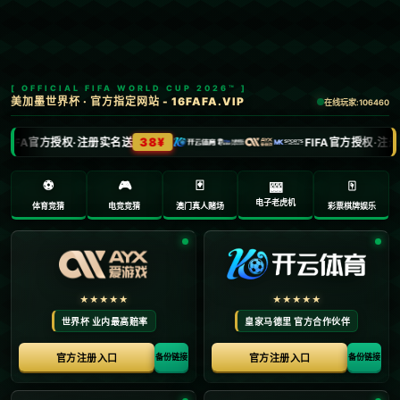
新闻中心
公司新闻