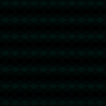
国,展示中国人民的志气锐气底气——习近平总书
丨
下一篇