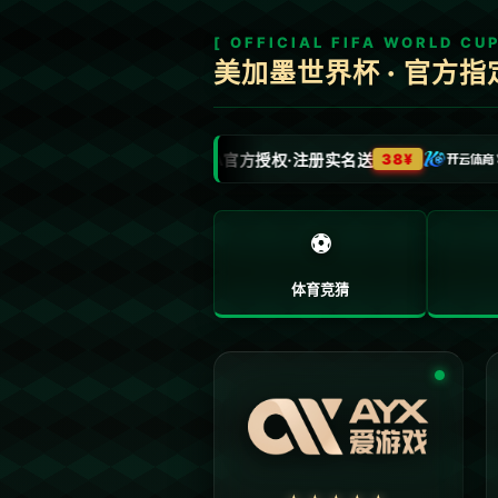
完美体育官方网站