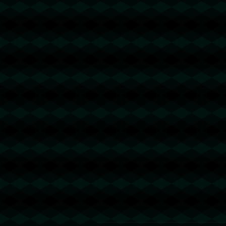
上一篇
丨
巴特勒
热化.