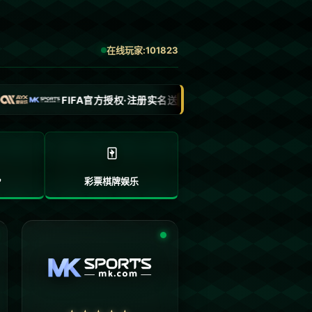
全国咨询热线：
025-7198575
中心
新闻中心
联系方式