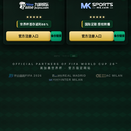
行业资讯
新闻中心
本赛季命中30+英尺投篮球员前3
名：库里43记 特雷-杨41 普尔38.
发布时间：2026-02-09
**NBA本赛季远程投篮高手之竞逐：库里、特雷-杨与普尔的精彩表
现**