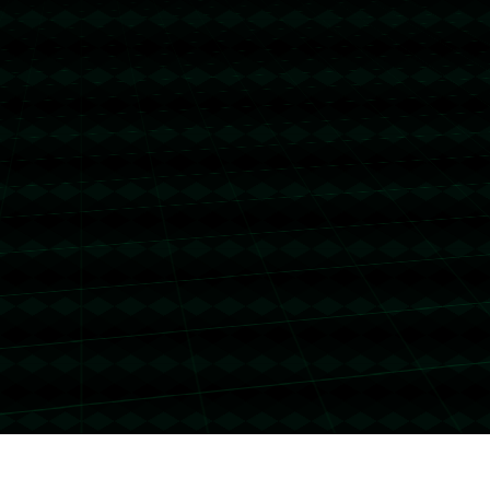
上一篇
丨
2024年世界定向排位赛舟山定海举行.
下一篇
丨
詹姆斯绝杀，湖人1分险胜步行者！东契奇砍34+7+7，暴
露2大问题.
返回
Copyright 2024
365WM完美体育官网-官方app入口
All Rights by
完美体育官方网
站
全国咨询热线：
025-7198575