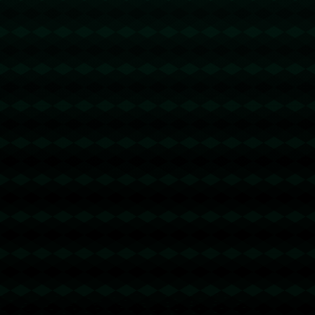
上海海港在中超首轮以86.59%的传球成功率高居榜首，这不仅仅是一
组漂亮的数据，更体现了球队在战术安排和球员技术方面的优势。通
过对这支球队表现的深入分析，我们可以看到，传球成功率高并非偶
然现象，而是球队整体实力的体现。期待在接下来的比赛中，上海海
港能够继续保持出色发挥，给球迷们带来更多精彩的比赛。