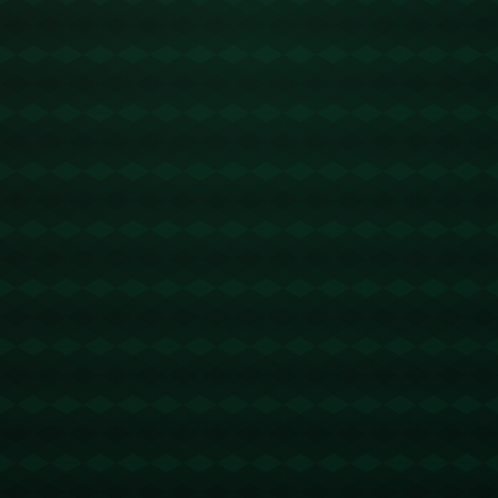
从而减少对方的进攻机会。对于上海海港来说，首轮比赛中86.59%的
传球成功率无疑是一个出色的数据，这不仅反映了球员个人技术的扎
实，也展示了球队整体战术的成功运作。
**战术分析：控球为王**
上海海港传球成功率高的一个重要原因在于球队的战术打法。在当前
足球战术变革中，控球策略被越来越多的教练和球队所采用。通过**
精确的传球**和合理的跑位，球队能够在各个区域建立优势，主导比
赛节奏。在首轮比赛中，上海海港凭借中场和后场球员的出色发挥，
有效控制了比赛节奏，将传球成功率保持在高水平。