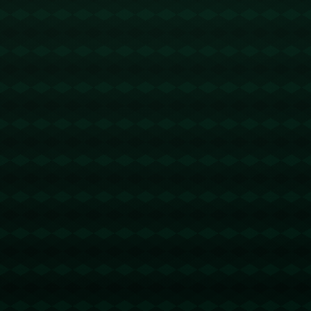
其中有5球是通过快速传导和反击形成的，这也让他们在进攻端比任
何时期都显得犀利。
### *关键数据：13分的胜利不仅是数字，更是信心的积累*
从本赛季的整体积分来看，埃弗顿的13分无疑是一个里程碑式的成
绩。此前深陷降级区的他们一度被外界认定为“保级热门”，但5轮4胜
1平彻底改变了局势。值得一提的是，他们在与直接竞争对手狼队的
对阵中以2-1拿下胜利，与水晶宫的一番较量也逼平对手，这些关键
战役的结果不仅提升了球队士气，也有效避免了积分被追赶的风险。
此外，根据数据统计，自莫耶斯执教以来，埃弗顿的场均控球率提高
了12%，全队传球成功率也稳定在78%以上。这种基本功的提升成为
球队整体复苏的重要基础，将埃弗顿从“泥潭球队”转变为令对手忌惮
的存在。
### *球迷重燃信心，埃弗顿展望未来*
值得关注的是，在成绩逐渐回暖后，埃弗顿的球迷也开始重新拥抱这
支实现复苏的球队。在古迪逊公园球场，现场观众的欢呼声愈发高
涨，尤其是在主场对阵布伦特福德时，莫耶斯手下的球队表现出了极
强的竞技状态，这场比赛以3-0的胜利终结，让球迷们对保级乃至更
高的排名产生了期待。