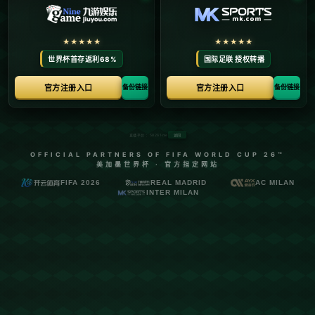
行业资讯
新闻中心
莫耶斯5轮4胜1平，埃弗顿狂冲13
分甩降级区13分.
发布时间：2026-02-09
**莫耶斯5轮4胜1平：埃弗顿13分狂冲甩降级区，重燃英超希望**
在英超联赛中，一支球队的命运总是瞬息万变，从深陷泥潭到绝地反
击，历史从未缺乏精彩的案例。本赛季，埃弗顿在莫耶斯的执教下迎
来了绝地重生，他们在最近5轮比赛中取得了4胜1平的不俗战绩，豪
取13分，与降级区拉开了整整13分的差距。这一惊艳表现，不仅让埃
弗顿的球迷重拾信心，也成为英超的热点话题。