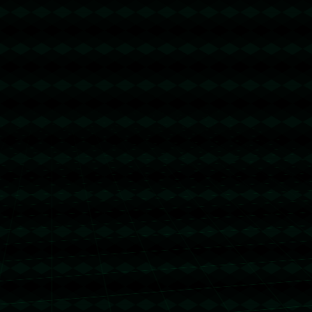
从具体策略来看，莫耶斯深知如何在短时间内激励球队。他通过调整
训练方式、明确球员角色以及引入“防守到进攻一体化”的理念，为球
队创造了新的化学反应。相比于此前教练的无力决策，莫耶斯为埃弗
顿注入了真正适合这支球队的战术体系。这种精准的调整不仅让球队
避免了降级危机，也为他们未来的可能性奠定了坚实基础。
如今，埃弗顿已经实现了从深陷危机到成功反弹的巨大转变。通过**
莫耶斯的智慧执教以及球员们的全力以赴，**这支球队重新成为英超
舞台上备受关注的一股力量，并让我们看到了英超“求生战”的无尽魅
力。
上一篇
丨
意媒：只有获得欧冠资格尤文才有可能考虑买断穆.
下一篇
丨
《太陽報》：利物浦出現錯判無法改變 與曼聯時不同.
返回