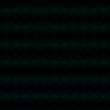
上最具韧性的球员。他用这个致胜盖帽再次向世界证明，他不仅
疑是每一支NBA球队梦寐以求的财富。
，反手的神仙球，解说表示角度之大，简直不敢相
丨
下一篇
睛.