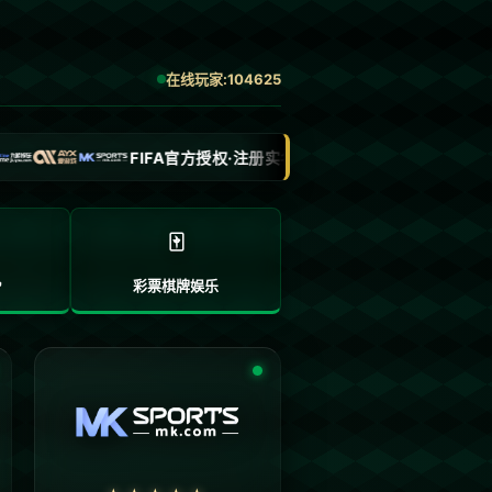
全国咨询热线：
025-7198575
中心
新闻中心
联系方式