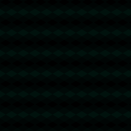
### **巴特勒
无论是在公牛时期
是攻防两端的全面
**关键词**：大
上一篇
丨
[网球