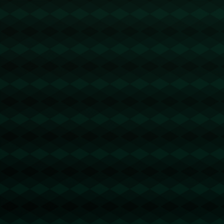
2. **身体素质
限伸展，将球直接
3. **心理强
质往往与技术同样
**这种坚韧的比