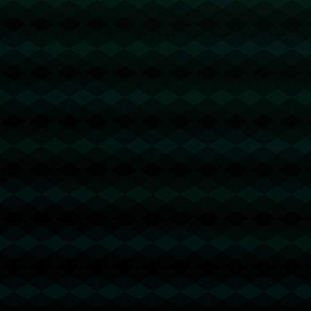
水与拼搏，证明了
### **经典时刻
巴特勒的致胜盖帽
在于，**关键防
映了两人防守风格
同时，在巴特勒职
帽，为热火队争取