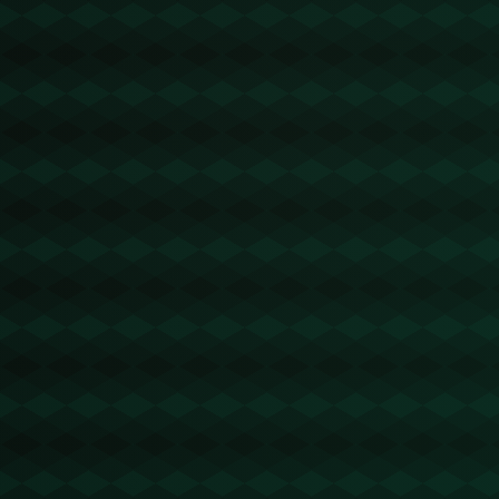
新闻中心
公司新闻
新闻中心
行业资讯