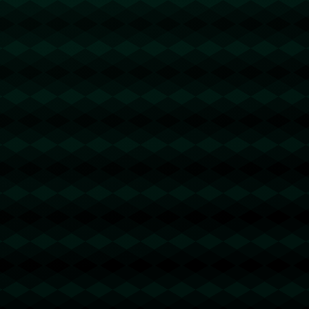
，勒布朗·詹姆斯对伊戈达拉的“天使追帽”。两者的相似之处
巴特勒这次的盖帽更突出贴身对抗与操作细腻度。这种差异也反
如2020年NBA总决赛中，他曾多次在关键时刻送出抢断或盖
**硬汉形象**。