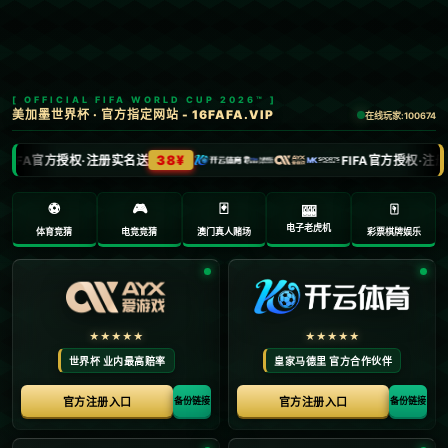
新闻中心
公司新闻