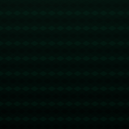
### 球迷和舆论的声音
球迷们对扎莱夫斯基和科雷亚的缺席表示了关切，但更多的是对球队
的信心和支持。**球队官方也通过社交媒体表达了对受伤球员的慰