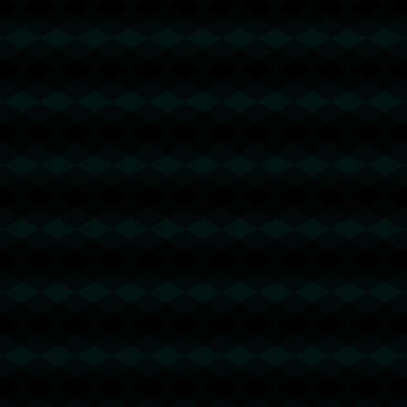
的有利预期，确实描绘出了一幅值得关注的西部战局图景。**
，捷克VS土耳其，格鲁吉亚VS葡萄牙，首发出炉.
丨
下一篇