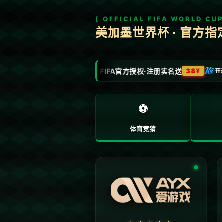
完美体育官方网站