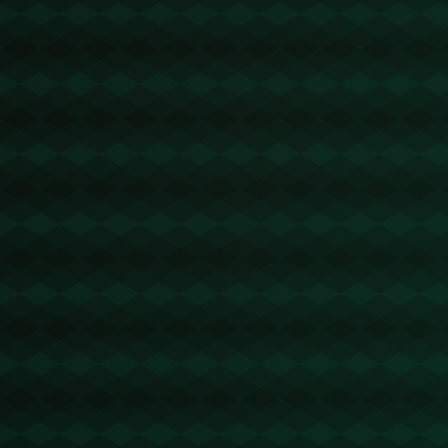
新闻中心
公司新闻
新闻中心
行业资讯
如今