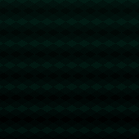
潮和阵容调整，内线显得尤为薄弱，而这正好是掘金的强项。** 荣膺MV
线短板进行打击。
术固然犀利，但在掘金的稳健防守面前往往更容易被限制。例如本赛季的
里和克莱·汤普森依然致命，但勇士在阵容整体性上的劣势让他们成为掘
析：掘金与湖人、森林狼、勇士的战绩对比**
解本文观点，我们不妨回顾下掘金与这三支球队的常规赛交锋表现。从数据
但仍只有55%。反观与勇士的交手，掘金则取得了较高的胜率，约为75%。
反映了掘金面对不同对手时的适配性，也从侧面验证了湖人和森林狼对掘
思熟虑。