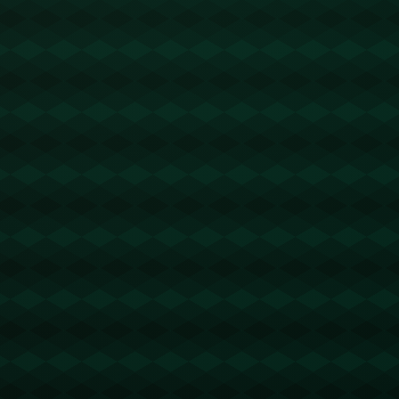
发布时间：2026-02-09
赛最不希望碰到的对手是谁？湖人和森林狼成克星，勇士才是理想选择**
各支球队摩拳擦掌，势要在这个关键时刻拼尽全力。然而，对于作为西部
最不希望碰到的对手是湖人和森林狼，而最理想的季后赛对手则是勇士。*
—成熟经验与后半程崛起让掘金胆寒**
期中，湖人无疑是一个令人不安的名字。**湖人本赛季登顶后半程球队排
斯的季后赛天赋，加之安东尼·戴维斯的护框和攻防转换能力，湖人的经验
的内线压制力，多名角色球员的爆发也为其提供了战术多样性。以去年为
。这种阵容深度和执行力使得掘金在心理上对湖人有一定忌惮。**在季
金在排位战中最需要避开的一支成熟队伍。**