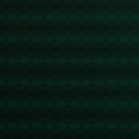
**如今掘金季后
季后赛即将来临，
析指出，**掘金
赛程的秘密。
### **湖人—
在掘金的季后赛预
其是勒布朗·詹姆
湖人不仅拥有强大
刻被詹眉组合打穿
点，湖人无疑是掘