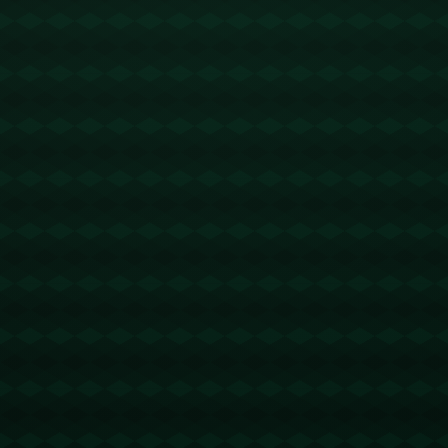
斯为何需要休战到3月底。
---
### **卡斯特利亚诺斯伤情预测：复出与风险并存**
结合球队医疗团队的初步报告，卡斯特利亚诺斯被诊断为**“内收肌
中度拉伤”**。中度意味着肌纤维出现部分撕裂，但未完全断裂。这
类损伤通常需要3-6周的保守治疗，包括**物理治疗、恢复性训练和
逐步增强的负荷训练**，以确保肌肉的弹性和力量最终恢复到赛前水
平。
然而，伤病康复的节奏因人而异，且受到实际训练情况的限制。例
如，2018年世界杯期间，法国球星科曼也曾遭遇类似伤情，但因急于
复出导致伤势复发，最终无缘决赛。卡斯特利亚诺斯团队或许正是基
于上述案例的教训，才选择更谨慎的康复计划，为确保他回归时能以
完全状态助力球队。