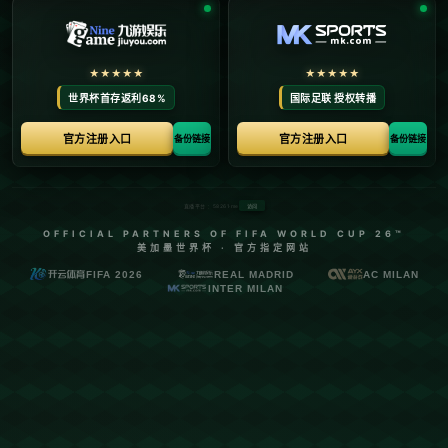
行业资讯
新闻中心
卡斯特利亚诺斯内收肌中度拉伤，
预计3月底才能回归球场.
发布时间：2026-02-09
**卡斯特利亚诺斯内收肌中度拉伤：预计3月底才能回归球场**
***近期，一则关于职业球员卡斯特利亚诺斯的伤病消息牵动了无数
球迷的心。内收肌拉伤虽不算严重，但这一意外将使他离开赛场数
周，这不仅对球员本人影响深远，也对球队战绩造成了一定的考验。
***
### **内收肌拉伤：为何成为职业运动员的常见伤病？**
**内收肌是人体靠近大腿内侧的肌群，在很多运动中扮演着至关重要
的角色。**尤其在足球、篮球等需快速变向、急停急起的运动中，内
收肌承受巨大压力。一旦准备活动不足、肌肉疲劳或训练强度过高，