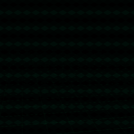
复时间，延续职业巅峰状态。因此，对于卡斯特利亚诺斯而言，这次
的伤病休战不仅是战术需求调整，也是提升身体韧性和心态成熟的契
机。
---
**结语：从暖春期待新的起点**
*虽然球迷们对卡斯特利亚诺斯的伤情感到焦虑，但健康回归才是最
重要的事情。*随着医疗技术的进步和恢复计划的科学化，我们有理
由相信卡斯特利亚诺斯将在3月底以良好的竞技状态重返绿茵场，为
球队和球迷带来更多精彩时刻。**期待他的归来，也期待一个更强大
的他！**
上一篇
丨
2轮中超6张红牌 都是“联赛为国足让路”惹祸？.
下一篇
丨
疯狂，约基奇61分3双，在掘金队与森林狼队比赛中创职
业生涯新高.
返回