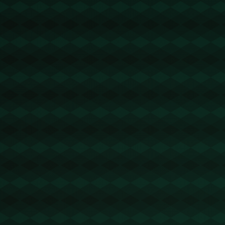
新闻中心
公司新闻
新闻中心
行业资讯
滕