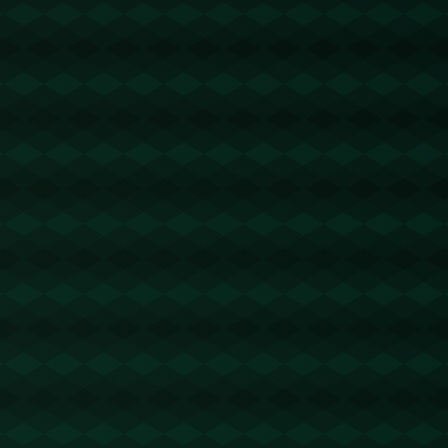
言，换帅是必然的事项了.