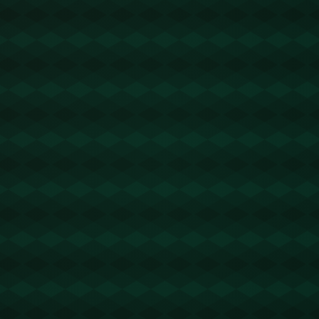
发布时间：2026-02-09
联的必然选择？**
久历史和无数辉煌战绩的足球俱乐部，近几年却经历了不少动荡。随着近
好友，同时也是ESPN的知名评论员，他在一次采访中毫不犹豫地指出，
论。
*