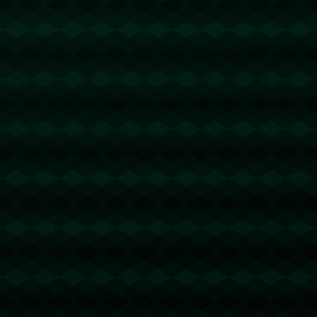
和配合显得有些力不从心。许多球迷和评论员指出，球队缺乏
因素，**“换帅”成为了一种讨论甚广的热点**。