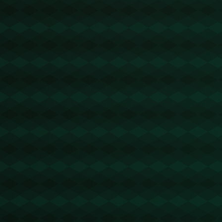
**换帅是否成为曼
曼联，这支拥有悠
烈。作为滕哈格的
了广泛的关注和讨
**曼联现状与挑战*