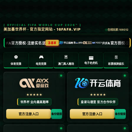
新闻中心
公司新闻