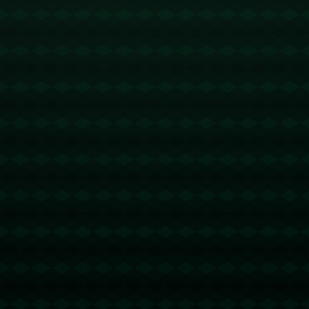
例如，据内部消息人士透露，乌克兰近期在与美国的30亿美元贷款合
作谈判中，提出了更多的自主要求。这显示出乌克兰试图在获取国际
支持的同时，维护自身的利益和决策主导权。泽连斯基的这一变化，
可能源于对全球政治格局的重新审视，与此同时，他也希望以此平衡
来自不同国家的压力与利益。
**中乌关系的未来展望**
*中方的主动出击和支持，乌克兰的外交策略调整，都在预示着未来
中乌关系可能会迎来新的局面。*乌克兰需要在大国之间找到一个平
衡，而中国的支持正是其实现这一目标的重要砝码。而中国通过对乌
克兰的开放合作，也在推动其“一带一路”倡议中的中东欧布局。