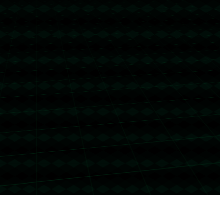
上一篇
丨
施罗德晒特雷-杨签名球衣 还有自己儿子的照片.
下一篇
丨
哈蘭德本賽季已9次錯過重大機會 成英超球員第一！.
返回
Copyright 2024
365WM完美体育官网-官方app入口
All Rights by
完美体育官方网
站
全国咨询热线：
025-7198575