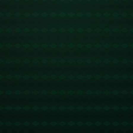
中方最终给予乌克兰的，不仅仅是贸易上的进一步开放，也是“一带
一路”项目中的深入合作。**这样的合作无疑是乌克兰梦寐以求的，
这不但可以帮助乌克兰加速经济复苏，还能在国际舞台上增强其话语
权。
一个典型的案例是，某乌克兰大型基建项目曾因资金短缺而停滞不
前，而中国的积极介入为该项目注入了新的生命力。这样的合作项目
不仅促进了乌克兰的基础建设，也为中乌合作奠定了更坚实的基础，
体现了双方互利共赢的格局。
**泽连斯基的变卦：对美政策的微调**
与此同时，泽连斯基对美国一些政策的态度发生了微妙变化。面对国
际上复杂多变的局势，乌克兰意识到单纯依靠某一国家并非长远之
计，这促使泽连斯基在国际关系上采取更加灵活和多元的策略。**面
对美国，乌克兰寻求更多自主性和独立性，不再一味依赖或服从。**