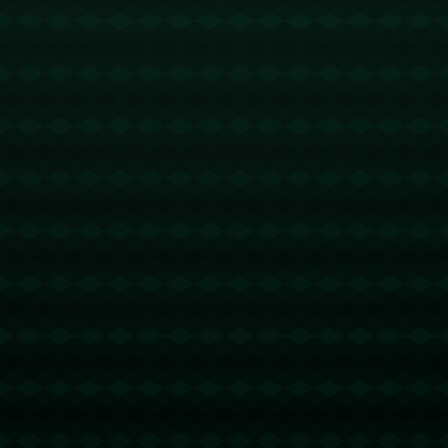
**朱雨玲**不仅在技术上出类拔萃，她的人格魅力也影响了许多年轻
人。她身上所展现的**坚韧、专注和不言弃的精神**激励了一代又一
代的年轻选手去追求卓越。通过她的比赛、互动，观众和粉丝们看到
了不一样的体育精神——不仅要赢得比赛，更要**赢得尊重**。
**朱雨玲的启示**
她从国乒主力到世界16强的一步步攀升，启示我们，成功不是一蹴而