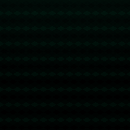
就，而是坚持与努力的最终回报。随着首个16强的诞生，**乒乓球运
动的未来愈发闪亮明晰**。朱雨玲及其成功故事，正激励着无数才俊
不断超越自我，为乒坛注入新鲜血液。
在探索朱雨玲职业生涯的过程中，我们不仅看到了她的成长与进步，
也感受到了**乒乓球运动**在新时代中的蜕变。这是一个属于挑战者
与梦想者的时代，机会与挑战同在，成功者的名字必将在历史中熠熠
生辉。