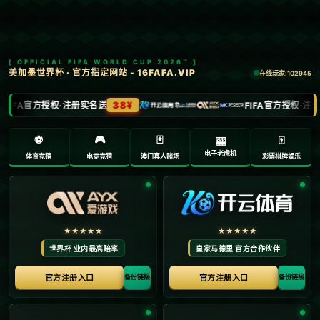
新闻中心
公司新闻