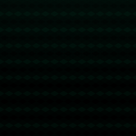
球员，**持续改进**不仅是个人荣誉的需求，更是团队成功的重要基
石。范迪克需要意识到，通过不断自省与提高技术能力，他可以在更
高的赛场上施展拳脚。
在球员和粉丝的心中，范迪克始终是那位令人信赖的后卫。而范巴斯
滕的批评与期望，不仅是对他的个人成长的鞭策，更是对整个足球界
的一堂深刻反思课。唯有坚持不懈地提高、调整，才能在瞬息万变的
赛场上立于脚跟，为球队贡献更大价值。