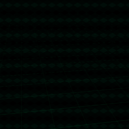
上一篇
丨
哈登联盟第一，快船火力全开，伦纳德分析透彻，季后赛
有望夺冠.
下一篇
丨
杜兰特的能力是否被高估了？只在勇士队时期夺冠，队友
有库里.
返回
Copyright 2024
365WM完美体育官网-官方app入口
All Rights by
完美体育官方网
站
全国咨询热线：
025-7198575