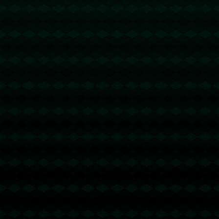
在球员效益与市场期望的双重压力下，那些处于职业生涯末期的明星
球员，往往陷入艰难的抉择：继续追求高薪但坐板凳，或降薪转队，
寻求新的发光机会。而球队在面对一个过气明星时，也会有各种考
量。一个常见的趋势是，球队在发展新的******核心球员******时，
往往愿意放弃老将，以便为新人腾出更多的场上时间和资源。
然而，对于这位明星来说，心理上的适应比身体上的疲惫更让他难以
面对。**公众舆论**和市场期待的双重压力，使得明星球员处于失落
与无奈之中。在这个信息爆炸的时代如何调整心态，迎接新的挑战，
是他们走出困境的关键。
**实例分析——某著名球员的转变**
不妨看看近年足坛上的一个案例。某个知名射手在自己的职业巅峰
期，因战术需要被多次调整出首发阵容。他在采访中坦言，调整心
态，改变对比赛的理解，去适应新的角色，是他如何重新找到自己存
在感的关键。当他放下过往辉煌，开始为团队整体贡献时，球队在没
有他得分的情况下取得了****持续胜利****。
这种转变虽然艰难，却也是无数成熟球员必须面对的现实。他们不再
局限于传统的个人打法，而是试图通过组织进攻和防守的参与，成为
新的比赛焦点。经历内心的**自我审视**和团队化的深度融入，也是
赢得赛场、留存声望的重要途径。
一如这个场均30+的传奇明星，他面临的不仅是竞技状态的起伏，还
有整个职业生涯的价值再定义。在这个不断变化的赛场上，如何转变