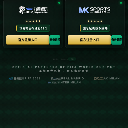
行业资讯
新闻中心
4年前还能场均30+，如今却被球队
各种嫌弃，没有你反而开始连胜.
发布时间：2026-02-09
**前言：** 四年前，他是球场上的闪耀明星，场均得分30+的传奇射
手。然而，如今这个曾经不可或缺的存在却被球队频频嫌弃，似乎在
没有他的情况下，胜利更容易到来。这一切究竟是什么原因导致的？
在职业体育的世界里，成绩与表现永远是衡量一名运动员价值的标
准。**顶级球员的表现**往往直接影响球队的战绩与市场价值。但随
时间推移，在高压环境下，天才们也难免遭遇瓶颈。