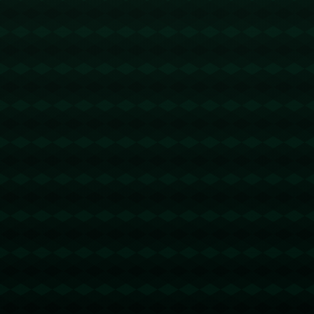
的超凡表现。
人才的更迭是体育界的常态。无数新秀崛起、战术革新，让过去的明
星变得不再**独树一帜**。球队为了长期发展，不得不冒险尝试新的
阵容配置。此外，随着******大型数据分析****** 的广泛应用，教练
们可以更精准地为团队设计**优化战术**，即使没有某位明星，也能
够带来连胜的效益。
**市场与价值的博弈**