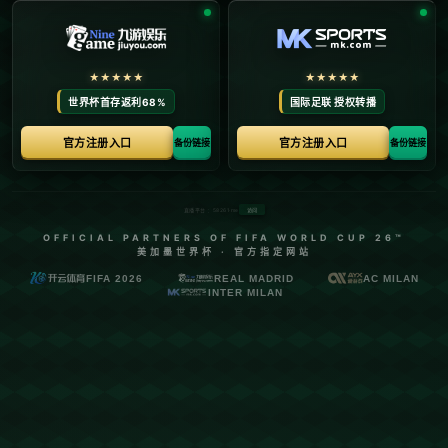
行业资讯
新闻中心
西甲第34輪皇家馬德裏2-0奧薩蘇
納 卡塞米羅破門瓦拉內傷退.
发布时间：2026-02-09
**西甲第34轮皇家马德里 2-0 奥萨苏纳：卡塞米罗破门，瓦拉内伤
退，胜利与代价并存**
作为西甲联赛的豪门之一，皇家马德里在本赛季的征程中每一场比赛
都备受关注。在第34轮对阵奥萨苏纳的比赛中，皇马以**2-0**的比
分拿下胜利，展现了强悍的统治力。然而比赛的背后却暗藏遗憾：主
力后卫瓦拉内早早因伤被换下，这场重要比赛既是一场荣耀的胜利，
也是一场昂贵的代价。