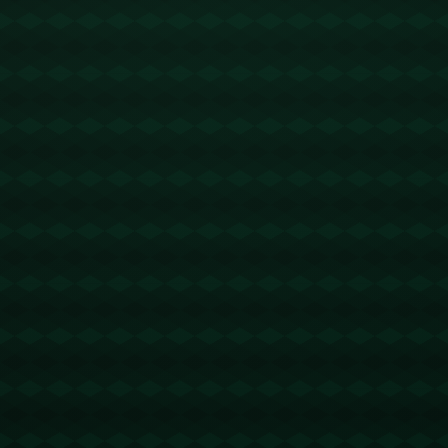
在这场重要比赛中，皇家马德里一如既往展现了其权威。值得一提的
是，中场悍将**卡塞米罗**再次成为场上的关键先生。他在第76分钟
抓住机会，头球破门为球队奠定胜局。这是卡塞米罗在赛季中的又一
关键时刻，作为防守型中场的他不仅在拦截和压迫对手方面表现出
色，更在关键时刻为球队贡献攻坚能力。
卡塞米罗的表现堪称皇马的稳定基石。本赛季他的进球加持多次在关
键战役中帮助球队摆脱困境，这让他成为齐达内体系中不可或缺的一
环。相比其他中场球员，他不仅覆盖面积广，更在攻防转换中起到了
承上启下的作用。在瓦拉内伤退、局势略显被动的情况下，卡塞米罗
的进球无疑是一针强心剂。
---
### **后防危机浮现：瓦拉内意外伤退**
这场本该是收获满满的比赛，却因瓦拉内的伤退蒙上阴影。这名法国
中卫在上半场突感不适，不得不在第46分钟被齐达内用纳乔替换下
场。瓦拉内一直是皇家马德里防线上的中流砥柱，与拉莫斯的搭档更