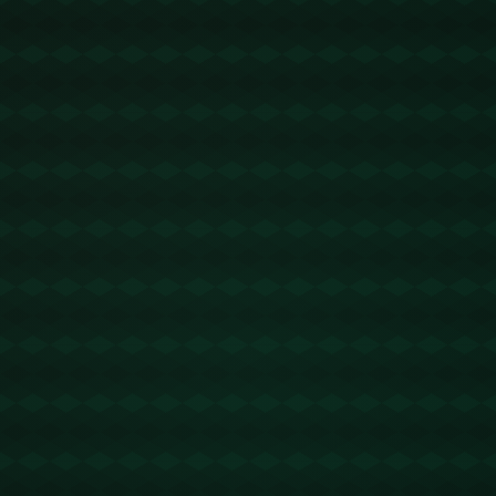
---
### 皇家马德里乘胜追击，卡塞米罗担起攻防重任