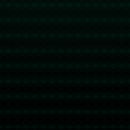
尽管2-0的比分看似轻松，但奥萨苏纳在这场比赛中的表现不容忽
视。作为西甲联赛中的中下游球队，他们一度通过紧密阵型和凶狠的
防守，令皇马的进攻显得有些无力。在上半场，皇马虽然占据了控球
优势，但始终未能打破僵局。直至第76分钟， **卡塞米罗的头球进球
才帮助球队打破僵持状况**，以及随后加速反击锁定胜局。
皇马的胜利不仅依赖于个人能力，也受益于其整体作战计划的精准执
行。加之替补球员阿森西奥贡献了助攻，一系列默契配合也让球队运
转更加流畅。
---
### 齐达内的战术调整受考验
从本赛季来看，齐达内的轮换策略和战术调整能力再次展现出高水
准。不论是年轻球员维尼修斯的突破能力，还是老将莫德里奇的中场
调度，这一切都反映出皇马阵容的均衡性。然而，随着瓦拉内的伤势
以及赛程的后续推进，齐达内面临的课题也更加复杂。如何找到一套
既能保持防线强度，又能解决体能消耗的问题，将成为下一阶段的重
点。
毫无疑问，本场胜利再次证明皇家马德里的强韧。但在庆祝胜利之
余，这场比赛也拉响了警钟，接下来如何在人员短缺的情况下保持稳
定，将直接决定球队本赛季的成败。