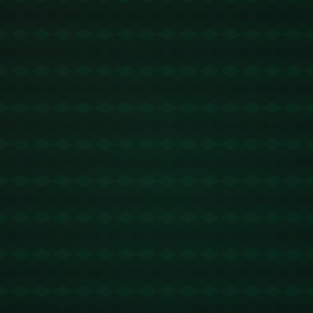
本文将从战术、球员状态与俱乐部管理层决策等多个角度解析皇马这
个赛季的问题所在。
---
### **1. 战术硬伤：过于依赖核心，整体迟滞**
虽然皇马历来以豪华阵容备受称道，但近几个赛季的实际表现却暴露
出其战术单一和调整能力不足的弊端。尤其是本赛季，球队过度依赖
本泽马、莫德里奇和克罗斯等核心球员。这些球员虽经验丰富，但年
纪增长和体能下降已成不可忽视的问题。在与皇社的比赛中，皇马中
场的掌控力明显不足，难以组织起有效进攻。而对手防守反击的效率
更是让皇马后防线难堪。
另外，**安切洛蒂**的战术体系本赛季屡遭质疑。布阵上缺乏变化，
尤其在面对紧密防守型对手时，长期依赖两翼传中以及单前锋策略，
缺乏中路创造力，导致进攻容易被针对限制。这些硬伤反复出现，让
人不得不怀疑皇马是否已逐渐丢失“豪门应有的统治力”。
---
### **2. 球员表现缺乏稳定性，关键时刻掉链子**
皇马的辉煌离不开*超级球星*的担当，但本赛季许多核心球员的状态
却起伏不定。本泽马虽然在过去几年依然保持着高水平输出，但本赛
季伤病频发，让皇马需要依赖年轻球员如维尼修斯、罗德里戈承担更
多攻城拔寨的任务。这些年轻人虽有天赋，但稳定性不足，在关键比