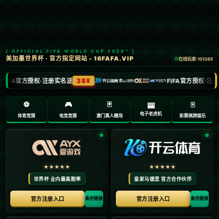
新闻中心
公司新闻