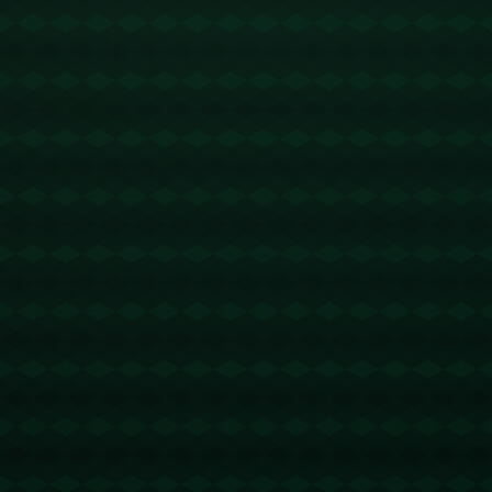
赛中却往往差强人意。
以对皇社的国王杯之战为例，维尼修斯尽管展现了个人突破能力，但
对手针对性防守让他多次陷入困境，其助攻和门前把握机会的能力明
显不足。而后防线上的鲁迪格和米利唐在面对皇社快速反击时的不默
契，更是不幸暴露了球队在危急关头的脆弱。*关键时刻掉链子，这
是不可忽视的隐患。*
---
### **3. 高层运营决策存疑，破局乏力**