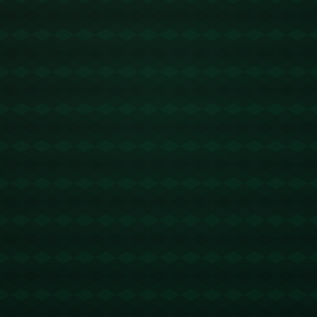
**杰伦·格林的崛起**
作为球队的重要一环，杰伦·格林在这四场比赛中的表现可圈可点。
他的突破能力和远投准确度提高了球队的整体进攻效率。在与猛龙的
比赛中，他砍下了34分，成为当场比赛的得分王。同样在对阵勇士的
比赛中，他也稳步贡献着自己的力量，最终带领球队取得了胜利。格
林的持续高效表现不仅提升了球队的战斗力，也增强了球迷对火箭队
未来的信心。
**阿门·汤普森的暴走**