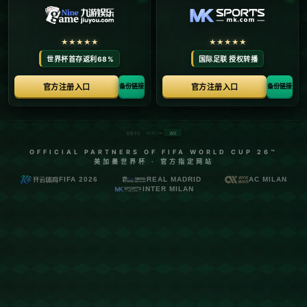
行业资讯
新闻中心
4战3胜，火箭再超湖人升第4！阿
门暴走格林4场20+ 白魔谢泼德该
批.
发布时间：2026-02-09
**火箭4战3胜重回巅峰！阿门暴走 格林再现火力**
最近的NBA赛场可谓高潮迭起，休斯顿火箭队的表现尤为突出。经过
四场比赛，他们取得了三胜一负的好成绩，再次超越了湖人队，成功
升至西部第4名。作为球队的核心后卫，**杰伦·格林连续四场比赛都
得分20+，展现了极佳的状态。而新秀阿门·汤普森（Amen
Thompson）的惊艳表现更是让人眼前一亮**。此外，球队的主教练
“白魔”胶·谢泼德也提出了不少值得思考的调整与战术。