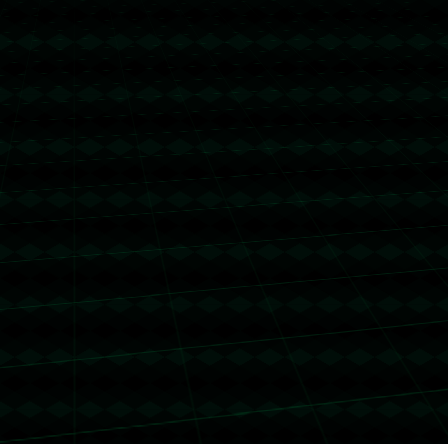
上一篇
丨
[NHL]常规赛：埃德蒙顿油人4-3芝加哥黑鹰 集锦.
下一篇
丨
鶯歌強勢回歸砍下29分7助攻 CJ貢獻25分6籃板 布克斬獲
28分 鵜鶘戰勝太陽喜迎終結九連敗.
返回
Copyright 2024
365WM完美体育官网-官方app入口
All Rights by
完美体育官方网
站
全国咨询热线：
025-7198575