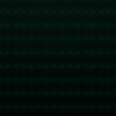
這場比賽之所以引人注目，首先在於兩隊實力不相伯仲。RB萊比錫在
德甲可謂是一支不容小覷的勁旅，而阿士東維拉則在英超中穩步攀
升。比賽開始後，RB萊比錫憑藉主場優勢迅速發起攻勢，然而，阿士
東維拉穩健的防守策略和高效的反擊讓他們在對手的猛烈進攻中站穩
了腳跟。
阿士東維拉在比賽中展現了強大的進攻火力。他們的頭號射手在比賽