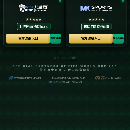
行业资讯
新闻中心
歐聯｜作客3：2贏RB萊比錫 阿
士東維拉升上第三.
发布时间：2026-02-09
在一场扣人心弦的歐洲聯賽（簡稱歐聯）較量中，**阿士東維拉**在
客場以3:2戰勝了*RB萊比錫*，這一壯舉不僅為球迷們帶來了驚喜，
也使得阿士東維拉在積分榜上升至第三位。這場比賽不僅展現了球隊
的實力，更顯示出他們在國際賽場上的潛力。