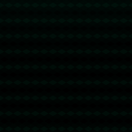
的上半場就成功突破對方的防線，為球隊打破僵局。這一進球不僅穩
定了球隊的士氣，也給主隊施加了不小的壓力。此外，阿士東維拉的
中場組織能力在這場比賽中得到了充分體現，整個球隊的配合讓人眼
前一亮。
比賽進行到下半場時，RB萊比錫奮力追平比分，但阿士東維拉立即做
出反應，在關鍵時刻連下兩城。**這兩個進球展示了射手的個人技術
與團隊默契的完美結合**。然而，RB萊比錫並沒有輕易放棄，終場前
他們再度縮小比分差距，將比賽懸念保持到了最後一刻。
這場**3:2的勝利**對阿士東維拉來說，不僅是一場普通的比賽贏局，
更是文化和戰術的成功實踐。從賽季初期的不被看好到如今位居第
三，阿士東維拉的崛起正是源於他們不斷提升的整體實力和精明的戰
術安排。
一個成功的案例可以從阿士東維拉的管理層決策中看出。他們不僅在
轉會市場上精明運作，引進了多位實力強勁的球員，還堅持發展青訓
營，為球隊輸送了大量優秀的後備力量。這種雙管齊下的策略使得球
隊在競爭激烈的賽場上始終具備強大的競爭力。
總的來看，阿士東維拉戰勝RB萊比錫的比賽為其本賽季的表現增添了
濃墨重彩的一筆。這場重量級比賽的勝利不僅攪動了歐聯的格局，也
為球迷們留下了深刻的印象。今後的比賽中，阿士東維拉能否繼續保
持這樣的勢頭，繼續攀升積分榜，值得我們持續關注。