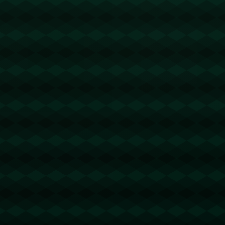
率先发力**
蒙顿油人便展现出了强烈的攻势意图。*通过流畅的传导球和迅速的突破
戴维德完成，他在关键时刻的灵活快速显露无遗，让**油人**在主场获得
强反击**
并没有因落后而气馁。他们通过*更为紧密的防守阵型*和精准的反击，
*守门员马克-安德烈·弗勒里**表现出色，多次化解了对方的射门威胁，
术与心理的双重较量**
胜负的关键时刻。油人队在比赛末段依靠*快速变向和多点配合*再次取得
黑鹰通过调整进攻节奏，尝试更多侧翼传中，并在比赛最后阶段再次追平