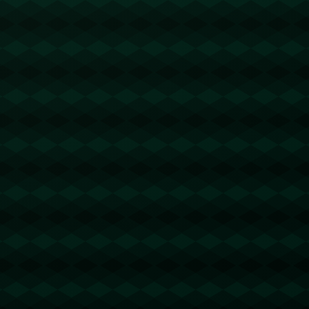
进攻*，他们在第一节就取得了一球领先。这一进球由队中的明
了理想的开局。
在第二节迅速扳平了比分。黑鹰队的反击战术可圈可点，尤其是
为球队的反击创造了可能。
领先，并由莱昂·德赖塞尔破门得分，让球队士气大振。面对
比分。