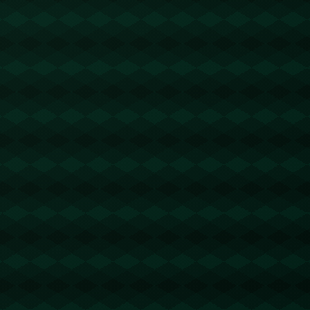
了一场扣人心弦的激烈对决。这场兼具速度与技巧的比赛，不仅
较量。